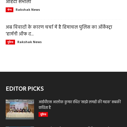
ओहदा संभाला
Rakshak News
सेना
अब विवादों के कारण चर्चा में है हिमाचल पुलिस का ऑर्केस्ट्रा
‘हार्मनी ऑफ द...
Rakshak News
पुलिस
EDITOR PICKS
आईपीएस आलोक कुमार रचित ‘साझे लमहों की महक’ सबकी
कविता है
पुलिस