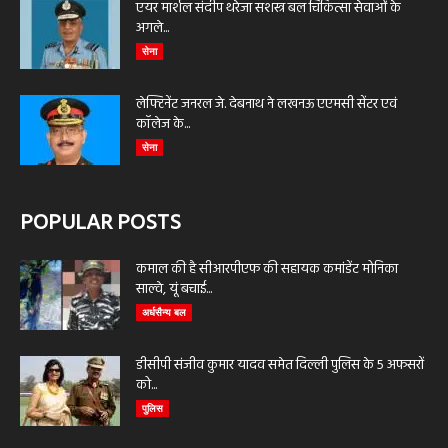
एयर मार्शल संदीप थरेजा सशस्त्र बल चिकित्सा सेवाओं के
अगले...
सेना
लेफ्टिनेंट जनरल जे. देबनाथ ने लखनऊ एएमसी सेंटर एवं
कॉलेज के...
सेना
POPULAR POSTS
कमाल की है सीआरपीएफ की सहायक कमांडेंट मोनिका
साल्वे, यूं बचाई...
अर्धसैन्य बल
डीसीपी संजीव कुमार यादव समेत दिल्ली पुलिस के 5 अफसरों
को...
पुलिस