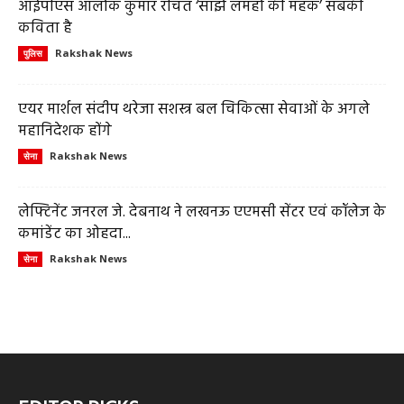
आईपीएस आलोक कुमार रचित ‘साझे लमहों की महक’ सबकी
कविता है
Rakshak News
पुलिस
एयर मार्शल संदीप थरेजा सशस्त्र बल चिकित्सा सेवाओं के अगले
महानिदेशक होंगे
Rakshak News
सेना
लेफ्टिनेंट जनरल जे. देबनाथ ने लखनऊ एएमसी सेंटर एवं कॉलेज के
कमांडेंट का ओहदा...
Rakshak News
सेना