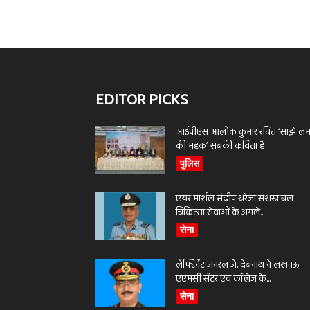
EDITOR PICKS
आईपीएस आलोक कुमार रचित ‘साझे लमह
की महक’ सबकी कविता है
पुलिस
एयर मार्शल संदीप थरेजा सशस्त्र बल
चिकित्सा सेवाओं के अगले...
सेना
लेफ्टिनेंट जनरल जे. देबनाथ ने लखनऊ
एएमसी सेंटर एवं कॉलेज के...
सेना