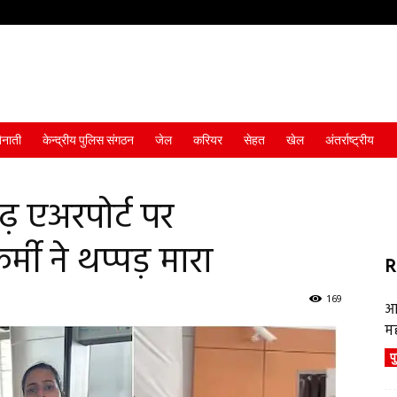
ैनाती
केन्द्रीय पुलिस संगठन
जेल
करियर
सेहत
खेल
अंतर्राष्ट्रीय
ढ़ एअरपोर्ट पर
मी ने थप्पड़ मारा
R
169
आ
म
प