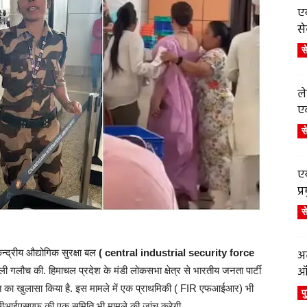
एय
से
स
ले
एव
स
एय
प
स
न्द्रीय औद्योगिक सुरक्षा बल
( central industrial security force
अब
ऑर
 गलौच की. हिमाचल प्रदेश के मंडी लोकसभा क्षेत्र से भारतीय जनता पार्टी
बात का खुलासा किया है. इस मामले में एक प्राथमिकी ( FIR एफआईआर) भी
प
र सीआईएसएफ की एक समिति भी मामले की जांच करेगी.