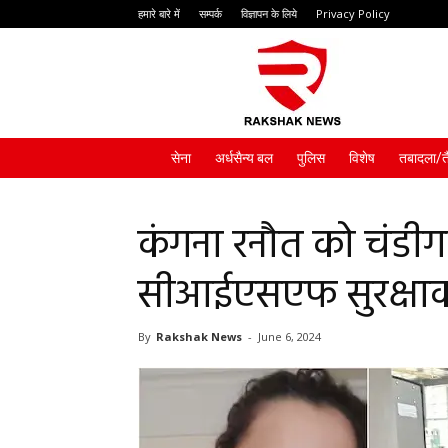
हमारे बारे में
सम्पर्क
विज्ञापन के लिये
Privacy Policy
Rakshak
News
सेना
अर्धसैन्य बल
पुलिस
विशेष
तबादला/त
कंगना रनौत को चंडीग
सीआईएसएफ सुरक्षाकर्
By
Rakshak News
-
June 6, 2024