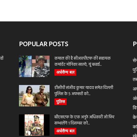
POPULAR POSTS
P
ों
कमाल की है सीआरपीएफ की सहायक
से
कमांडेंट मोनिका साल्वे, यूं बचाई...
पु
अर्धसैन्य बल
तब
डीसीपी संजीव कुमार यादव समेत दिल्ली
अर
पुलिस के 5 अफसरों को...
अंत
पुलिस
वि
बीएसएफ के एक अनूठे अधिकारी जो फिर
के
सम्भालेंगे 1 दिसम्बर को...
क
अर्धसैन्य बल
ख