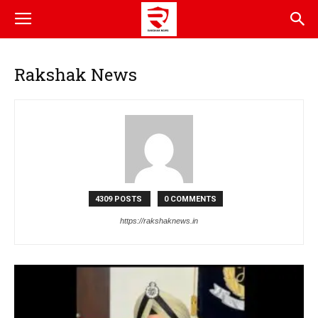
Rakshak News
4309 POSTS
0 COMMENTS
https://rakshaknews.in