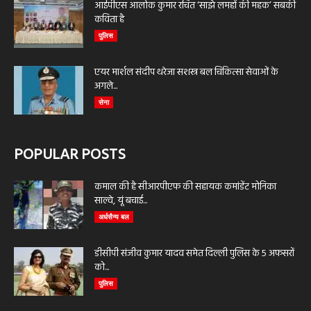
आईपीएस आलोक कुमार रचित ‘साझे लमहों की महक’ सबकी
कविता है
पुलिस
एयर मार्शल संदीप थरेजा सशस्त्र बल चिकित्सा सेवाओं के
अगले...
सेना
POPULAR POSTS
कमाल की है सीआरपीएफ की सहायक कमांडेंट मोनिका
साल्वे, यूं बचाई...
अर्धसैन्य बल
डीसीपी संजीव कुमार यादव समेत दिल्ली पुलिस के 5 अफसरों
को...
पुलिस