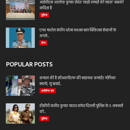
आईपीएस आलोक कुमार रचित ‘साझे लमहों की महक’ सबकी
कविता है
पुलिस
एयर मार्शल संदीप थरेजा सशस्त्र बल चिकित्सा सेवाओं के
अगले...
सेना
POPULAR POSTS
कमाल की है सीआरपीएफ की सहायक कमांडेंट मोनिका
साल्वे, यूं बचाई...
अर्धसैन्य बल
डीसीपी संजीव कुमार यादव समेत दिल्ली पुलिस के 5 अफसरों
को...
पुलिस