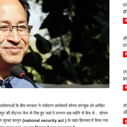
एय
से
स
ले
एव
स
एय
प
स
अब
आलोचनाओं के बीच सरकार ने पर्यावरण कार्यकर्ता सोनम वांगचुक को आखिर
ऑर
ुर की सेंट्रल जेल से रिहा हुए जहां वे लगभग छह महीने से कैद थे . सोनम
य सुरक्षा कानून
(national security act )
के तहत हिरासत में लिया गया
प