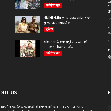
पु
अर्धसैन्य बल
तब
डीसीपी संजीव कुमार यादव समेत दिल्ली
अर
पुलिस के 5 अफसरों को...
अंत
पुलिस
वि
बीएसएफ के एक अनूठे अधिकारी जो फिर
के
सम्भालेंगे 1 दिसम्बर को...
क
अर्धसैन्य बल
ख
OUT US
F
hak News (www.rakshaknews.in) is a first-of-its-kind