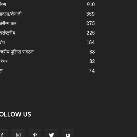
लिस
910
ादला/तैनाती
359
्धसैन्य बल
275
र्राष्ट्रीय
225
शेष
184
न्द्रीय पुलिस संगठन
88
रियर
82
ेल
74
OLLOW US