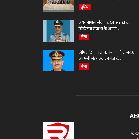
पुलिस
एयर मार्शल संदीप थरेजा सशस्त्र बल
चिकित्सा सेवाओं के अगले...
सेना
लेफ्टिनेंट जनरल जे. देबनाथ ने लखनऊ
एएमसी सेंटर एवं कॉलेज के...
सेना
AB
Raks