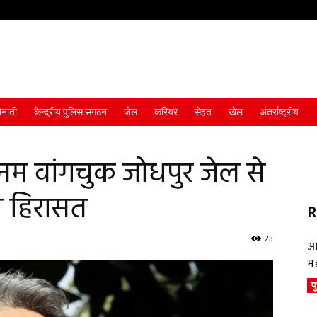
ैनाती
केन्द्रीय पुलिस संगठन
जेल
करियर
सेहत
खेल
अंतर्राष्ट्रीय
सोनम वांगचुक जोधपुर जेल से
की हिरासत
R
23
आ
म
प