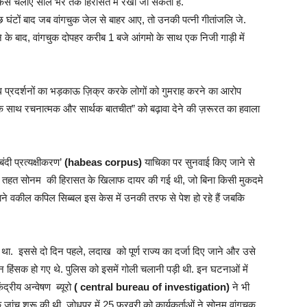
ं केस चलाए साल भर तक हिरासत में रखा जा सकता है.
 कुछ घंटों बाद जब वांगचुक जेल से बाहर आए, तो उनकी पत्नी गीतांजलि जे.
ने के बाद, वांगचुक दोपहर करीब 1 बजे आंगमो के साथ एक निजी गाड़ी में
रोध प्रदर्शनों का भड़काऊ ज़िक्र करके लोगों को गुमराह करने का आरोप
ों के साथ रचनात्मक और सार्थक बातचीत” को बढ़ावा देने की ज़रूरत का हवाला
बंदी प्रत्यक्षीकरण’
(habeas corpus)
याचिका पर सुनवाई किए जाने से
के तहत सोनम की हिरासत के खिलाफ दायर की गई थी, जो बिना किसी मुकदमे
माने वकील कपिल सिब्बल इस केस में उनकी तरफ से पेश हो रहे हैं जबकि
था. इससे दो दिन पहले, लदाख को पूर्ण राज्य का दर्जा दिए जाने और उसे
शन हिंसक हो गए थे. पुलिस को इसमें गोली चलानी पड़ी थी. इन घटनाओं में
द्रीय अन्वेषण ब्यूरो
( central bureau of investigation)
ने भी
 जांच शुरू की थी. जोधपुर में 25 फरवरी को कार्यकर्ताओं ने सोनम वांगचुक