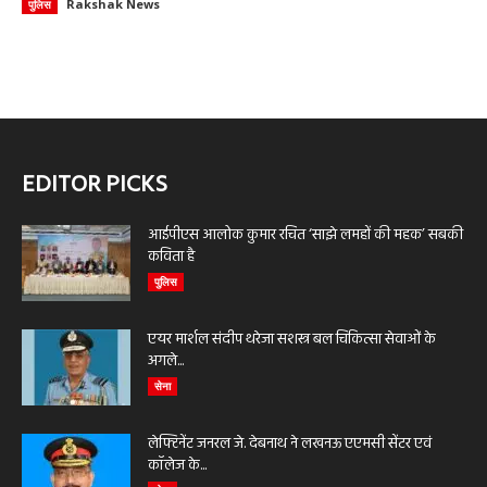
Rakshak News
पुलिस
EDITOR PICKS
आईपीएस आलोक कुमार रचित ‘साझे लमहों की महक’ सबकी
कविता है
पुलिस
एयर मार्शल संदीप थरेजा सशस्त्र बल चिकित्सा सेवाओं के
अगले...
सेना
लेफ्टिनेंट जनरल जे. देबनाथ ने लखनऊ एएमसी सेंटर एवं
कॉलेज के...