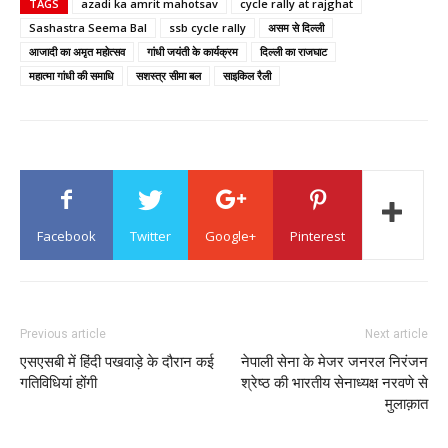
TAGS
azadi ka amrit mahotsav
cycle rally at rajghat
Sashastra Seema Bal
ssb cycle rally
असम से दिल्ली
आजादी का अमृत महोत्सव
गांधी जयंती के कार्यक्रम
दिल्ली का राजघाट
महात्मा गांधी की समाधि
सशस्त्र सीमा बल
साइकिल रैली
Facebook
Twitter
Google+
Pinterest
Previous article
Next article
एसएसबी में हिंदी पखवाड़े के दौरान कई
नेपाली सेना के मेजर जनरल निरंजन
गतिविधियां होंगी
श्रेष्ठ की भारतीय सेनाध्यक्ष नरवणे से
मुलाक़ात