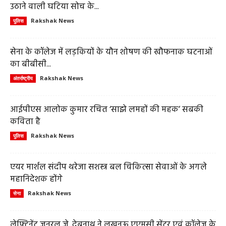
उठाने वाली घटिया सोच के...
Rakshak News
पुलिस
सेना के कॉलेज में लड़कियों के यौन शोषण की खौफनाक घटनाओं
का बीबीसी...
Rakshak News
अंतर्राष्ट्रीय
आईपीएस आलोक कुमार रचित ‘साझे लमहों की महक’ सबकी
कविता है
Rakshak News
पुलिस
एयर मार्शल संदीप थरेजा सशस्त्र बल चिकित्सा सेवाओं के अगले
महानिदेशक होंगे
Rakshak News
सेना
लेफ्टिनेंट जनरल जे. देबनाथ ने लखनऊ एएमसी सेंटर एवं कॉलेज के