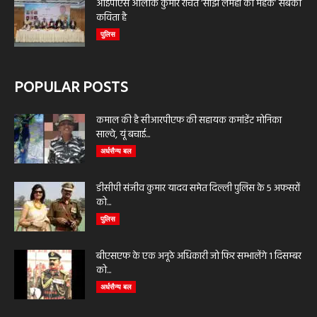
आईपीएस आलोक कुमार रचित ‘साझे लमहों की महक’ सबकी
कविता है
पुलिस
POPULAR POSTS
कमाल की है सीआरपीएफ की सहायक कमांडेंट मोनिका
साल्वे, यूं बचाई...
अर्धसैन्य बल
डीसीपी संजीव कुमार यादव समेत दिल्ली पुलिस के 5 अफसरों
को...
पुलिस
बीएसएफ के एक अनूठे अधिकारी जो फिर सम्भालेंगे 1 दिसम्बर
को...
अर्धसैन्य बल