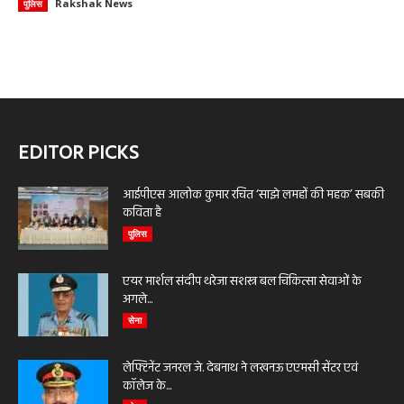
Rakshak News
पुलिस
EDITOR PICKS
आईपीएस आलोक कुमार रचित ‘साझे लमहों की महक’ सबकी
कविता है
पुलिस
एयर मार्शल संदीप थरेजा सशस्त्र बल चिकित्सा सेवाओं के
अगले...
सेना
लेफ्टिनेंट जनरल जे. देबनाथ ने लखनऊ एएमसी सेंटर एवं
कॉलेज के...