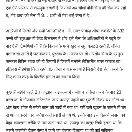
बिताये थे. भावना अरोड़ा बड़े फ़ख्र से बताती भी हैं (और कहें भी क्यूँ न) कि वह
एक ऐसे परिवार से ताल्लुक रखती हैं जिसकी अब चौथी पीढ़ी सेना की सेवा कर रही
है, ‘मेरे दादा जी सेना में थे… अभी भी मेरा भाई सेना में है’.
अंग्रेजी में लिखी और छपी ‘अनडॉनटेड : ले. उमर फयाज़ ऑफ़ कश्मीर’ के 332
पन्नों की शुरुआत ही बेहद दिलचस्प है और इसे सेना के अधिकारियों ने पढ़ने के
बाद ऐसी टिप्पणियाँ की हैं कि किताब के पन्ने खुद ब खुद पलटते रहते हैं. जीवंत
वृतान्त सा लगते हैं घटनाक्रम. पुस्तक के आवरण पर तो भारतीय सेना के प्रमुख
जनरल बिपिन रावत की ही टिप्पणी हैं जिसमें उन्होंने लेफ्टिनेंट उमर फयाज़ को
इतिहास में हमेशा जिंदा रहने वाला ऐसा नायक बताया है जिसने देश सेवा करने के
लिए तमाम तरह के विपरीत हालात का सामना किया.
कुछ ही महीने पहले 2 राजपूताना राइफल्स में कमीशन हासिल करने के बाद 23
बरस का ये नौजवान लेफ्टिनेंट उमर फयाज़ पहली बार छुट्टी लेकर घर लौटा था
और बेहद शौक से ममेरी बहन की शादी में गया था. यहीं उसे दुल्हन के सामने ही घर
से अगवा करके नकाबपोश आतंकवादी ले गये थे. इसके बाद इस निहत्थे जवान को
बेहद कायराना तरीके से मार डाला गया था. फ़याज़ का कसूर सिर्फ इतना था कि
उसने कश्मीरी होकर सेना में जाने का हौसला दिखाया था जो वहां सक्रिय