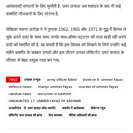
आतंकवादी संगठनों के लिए चुनौती है. उमर फ़याज़ अब शहादत के बाद भी कई
कश्मीरी नौजवानों के लिए प्रेरणा है.
लेखिका भावना अरोड़ा ने ये पुस्तक 1962, 1965 और 1971 के युद्ध में हिस्सा ले
चुके अपने दादा के साथ साथ उनके साथ हमेशा चट्टान की तरह खड़ी रहीं अपने
दादी को समर्पित की है. वह बताती हैं कि इस किताब को लिखने के लिये उन्होंने कई
महीने कश्मीर के चक्कर लगाये और इस दौरान उनका लेफ्टिनेंट उमर फयाज़ के
परिवार से बेहद भावुक नाता बन गया.
TAGS
#रक्षक #न्यूज़
army officer killed
book on lt. ummer fayaz
defence news
martyr ummer fayaz
murder of ummer fayaz
rakshak news
terrorism in kashmir
UNDAUNTED: LT. UMMER FAYAZ OF KASHMIR
अनडॉनटेड : ले. उमर फ़याज़ ऑफ़ कश्मीर
कश्मीर में आतंकवाद
डिफेन्स न्यूज़
लेफ्टिनेंट उमर फ़याज़ की हत्या
सेना समाचार
सैनिक अधिकारी की हत्या