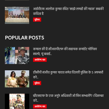
आईपीएस आलोक कुमार रचित ‘साझे लमहों की महक’ सबकी
कविता है
पुलिस
POPULAR POSTS
कमाल की है सीआरपीएफ की सहायक कमांडेंट मोनिका
साल्वे, यूं बचाई...
अर्धसैन्य बल
डीसीपी संजीव कुमार यादव समेत दिल्ली पुलिस के 5 अफसरों
को...
पुलिस
बीएसएफ के एक अनूठे अधिकारी जो फिर सम्भालेंगे 1 दिसम्बर
को...
अर्धसैन्य बल