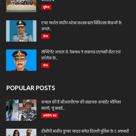
कविता है
पुलिस
एयर मार्शल संदीप थरेजा सशस्त्र बल चिकित्सा सेवाओं के
अगले...
सेना
लेफ्टिनेंट जनरल जे. देबनाथ ने लखनऊ एएमसी सेंटर एवं
कॉलेज के...
सेना
POPULAR POSTS
कमाल की है सीआरपीएफ की सहायक कमांडेंट मोनिका
साल्वे, यूं बचाई...
अर्धसैन्य बल
डीसीपी संजीव कुमार यादव समेत दिल्ली पुलिस के 5 अफसरों