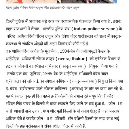
दिल्ली पुलिस में तैनात विशेष आयुक्त देवेश श्रीवास्तव और नीरज ठाकुर
दिल्ली पुलिस में अचानक बड़े स्तर पर प्रशासनिक फेरबदल किया गया है . इसके
तहत राजधानी में तैनात , भारतीय पुलिस सेवा
( indian police service )
के
वरिष्ठ अधिकारियों नीरज ठाकुर और देवेश चंद्र श्रीवास्तव को शहर में कानून-
व्यवस्था से संबंधित ओहदों की अहम जिम्मेदारी सौंपी गई हैं.
एक आधिकारिक आदेश के मुताबिक़ , 1994-बैच के एजीएमयूटी कैडर के
आईपीएस अधिकारी नीरज ठाकुर
( neeraj thakur )
को ट्रैफिक विभाग से
हटाकर ज़ोन-II का स्पेशल कमिश्नर ( कानून व्यवस्था ) नियुक्त किया गया है.
उनके एक बैच जूनियर, 1995-बैच के आईपीएस अधिकारी देवेश चंद्र
श्रीवास्तव को ज़ोन- 1 का स्पेशल कमिश्नर ( कानून-व्यवस्था ) नियुक्त किया गया
है. देवेश श्रीवास्तव पहले स्पेशल कमिश्नर (अपराध) के तौर पर काम कर रहे थे.
यह फेरबदल कुछ ही दिन पहले इन्हीं ओहदों को संभाल रहे मधुप तिवारी और
रविंदर सिंह यादव के दिल्ली से बाहर तबादले किए जाने के बाद हुआ है. जोन -I में
घनी आबादी वाले उत्तर , मध्य और पूर्वी दिल्ली के वो तमाम क्षेत्र हैं जहां अपराध
अधिक होते हैं जबकि जोन II में पश्चिमी और दक्षिणी दिल्ली के साथ साथ नई
दिल्ली के हाई प्रोफाइल व संवेदनशील क्षेत्र भी आते हैं.