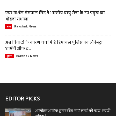
एयर मार्शल तेजपाल सिंह ने भारतीय वायु सेना के उप प्रमुख का
ओहदा संभाला
Rakshak News
सेना
अब विवादों के कारण चर्चा में है हिमाचल पुलिस का ऑर्केस्ट्रा
‘हार्मनी ऑफ द...
Rakshak News
पुलिस
EDITOR PICKS
आईपीएस आलोक कुमार रचित ‘साझे लमहों की महक’ सबकी