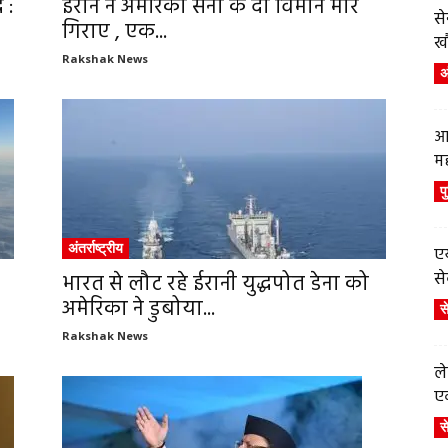
 :
ईरान ने अमेरिकी सेना के दो विमान मार
स
गिराए , एक...
ख
Rakshak News
अं
आ
म
प
अंतर्राष्ट्रीय
एय
से
भारत से लौट रहे ईरानी युद्धपोत डेना को
अमेरिका ने डुबोया...
स
Rakshak News
ले
एव
स