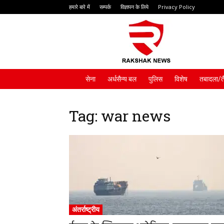
हमारे बारे में
सम्पर्क
विज्ञापन के लिये
Privacy Policy
Rakshak
News
सेना
अर्धसैन्य बल
पुलिस
विशेष
तबादला/त
Tag: war news
अंतर्राष्ट्रीय