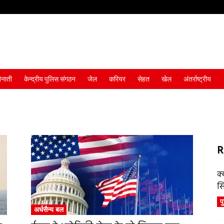
ैनाती
केन्द्रीय पुलिस संगठन
जेल
करियर
सेहत
खेल
अंतर्राष्ट्रीय
R
क्
स
प
अर्धसैन्य बल