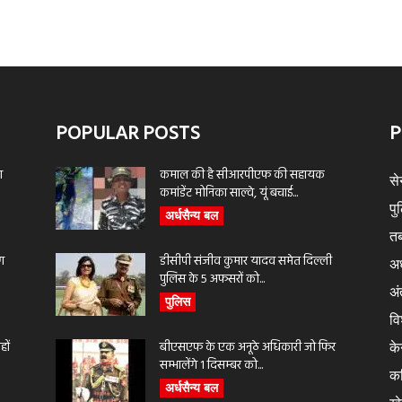
POPULAR POSTS
P
ा
कमाल की है सीआरपीएफ की सहायक
से
कमांडेंट मोनिका साल्वे, यूं बचाई...
पु
अर्धसैन्य बल
तब
ण
डीसीपी संजीव कुमार यादव समेत दिल्ली
अर
पुलिस के 5 अफसरों को...
अंत
पुलिस
वि
ों
बीएसएफ के एक अनूठे अधिकारी जो फिर
के
सम्भालेंगे 1 दिसम्बर को...
क
अर्धसैन्य बल