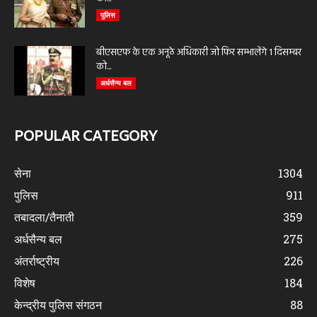
पुलिस
बीएसएफ के एक अनूठे अधिकारी जो फिर सम्भालेंगे 1 दिसम्बर
को...
अर्धसैन्य बल
POPULAR CATEGORY
सेना
1304
पुलिस
911
तबादला/तैनाती
359
अर्धसैन्य बल
275
अंतर्राष्ट्रीय
226
विशेष
184
केन्द्रीय पुलिस संगठन
88