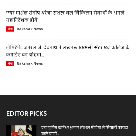
एयर मार्शल संदीप थरेजा सशस्त्र बल चिकित्सा सेवाओं के अगले
महानिदेशक होंगे
Rakshak News
सेना
लेफ्टिनेंट जनरल जे. देबनाथ ने लखनऊ एएमसी सेंटर एवं कॉलेज के
कमांडेंट का ओहदा...
Rakshak News
सेना
EDITOR PICKS
क्या पुलिस कमिश्नर भुल्लर सोशल मीडिया से सियासी फायदा
उठाने वाली...