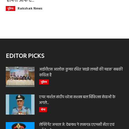
‘हार्मनी ऑफ द...
Rakshak News
पुलिस
EDITOR PICKS
आईपीएस आलोक कुमार रचित ‘साझे लमहों की महक’ सबकी
कविता है
पुलिस
एयर मार्शल संदीप थरेजा सशस्त्र बल चिकित्सा सेवाओं के
अगले...
सेना
लेफ्टिनेंट जनरल जे. देबनाथ ने लखनऊ एएमसी सेंटर एवं