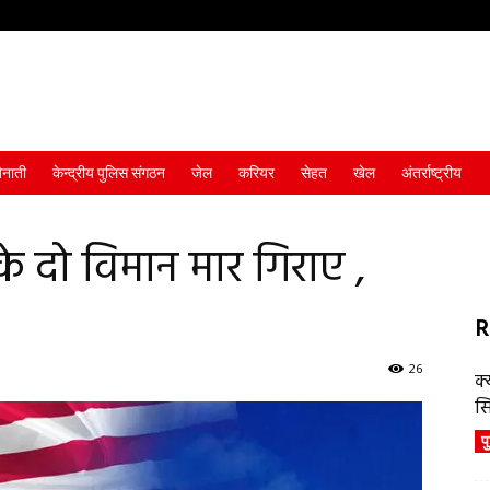
ैनाती
केन्द्रीय पुलिस संगठन
जेल
करियर
सेहत
खेल
अंतर्राष्ट्रीय
के दो विमान मार गिराए ,
R
26
क्
स
प