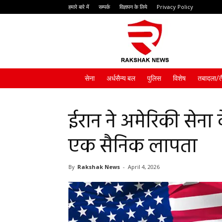
हमारे बारे में
सम्पर्क
विज्ञापन के लिये
Privacy Policy
Rakshak
News
सेना
अर्धसैन्य बल
पुलिस
विशेष
तबादला/त
ईरान ने अमेरिकी सेना 
एक सैनिक लापता
By
Rakshak News
-
April 4, 2026