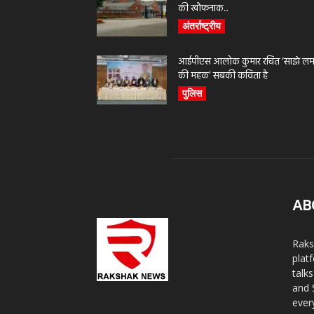
की खौफनाक...
अंतर्राष्ट्रीय
आईपीएस आलोक कुमार रचित ‘साझे लमह
की महक’ सबकी कविता है
पुलिस
AB
Raks
plat
talk
and 
ever