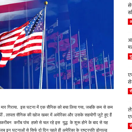
स
ख
अं
आ
म
प
एय
से
स
 को मार गिराया. इस घटना में एक सैनिक को बचा लिया गया, जबकि कम से कम
ले
थीं . लापता सैनिक की खोज खबर में अमेरिका और उसके सहयोगी जुटे हुए हैं
एव
करीबन करीब पांच हफ़्ते से चल रहे इस युद्ध के शुरू होने के बाद से यह
स
जब इन घटनाओं से सिर्फ दो दिन पहले ही अमेरिका के राष्ट्रपति डोनाल्ड