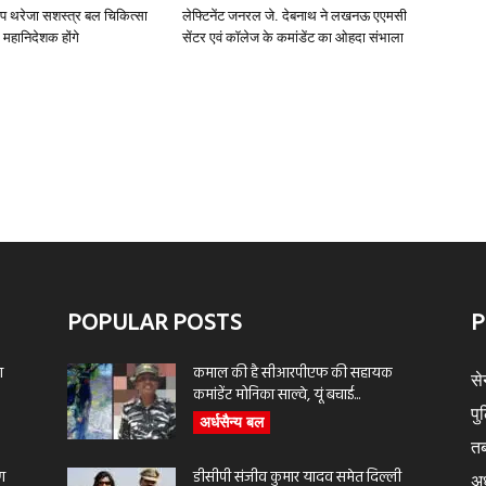
ीप थरेजा सशस्त्र बल चिकित्सा
लेफ्टिनेंट जनरल जे. देबनाथ ने लखनऊ एएमसी
 महानिदेशक होंगे
सेंटर एवं कॉलेज के कमांडेंट का ओहदा संभाला
POPULAR POSTS
P
ा
कमाल की है सीआरपीएफ की सहायक
से
कमांडेंट मोनिका साल्वे, यूं बचाई...
पु
अर्धसैन्य बल
तब
ण
डीसीपी संजीव कुमार यादव समेत दिल्ली
अर