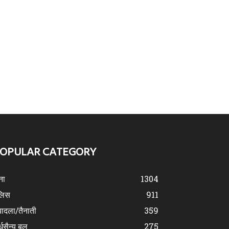
OPULAR CATEGORY
ना
1304
लिस
911
ादला/तैनाती
359
्धसैन्य बल
275