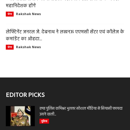
महानिदेशक होंगे
Rakshak News
सेना
लेफ्टिनेंट जनरल जे. देबनाथ ने लखनऊ एएमसी सेंटर एवं कॉलेज के
कमांडेंट का ओहदा...
Rakshak News
सेना
EDITOR PICKS
क्या पुलिस कमिश्नर भुल्लर सोशल मीडिया से सियासी फायदा
उठाने वाली...
पुलिस