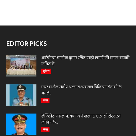
EDITOR PICKS
आईपीएस आलोक कुमार रचित ‘साझे लमहों की महक’ सबकी
कविता है
पुलिस
एयर मार्शल संदीप थरेजा सशस्त्र बल चिकित्सा सेवाओं के
अगले...
सेना
लेफ्टिनेंट जनरल जे. देबनाथ ने लखनऊ एएमसी सेंटर एवं
कॉलेज के...
सेना