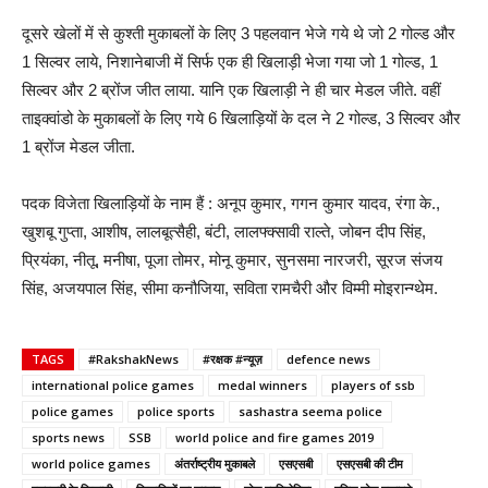
दूसरे खेलों में से कुश्ती मुकाबलों के लिए 3 पहलवान भेजे गये थे जो 2 गोल्ड और
1 सिल्वर लाये, निशानेबाजी में सिर्फ एक ही खिलाड़ी भेजा गया जो 1 गोल्ड, 1
सिल्वर और 2 ब्रोंज जीत लाया. यानि एक खिलाड़ी ने ही चार मेडल जीते. वहीं
ताइक्वांडो के मुकाबलों के लिए गये 6 खिलाड़ियों के दल ने 2 गोल्ड, 3 सिल्वर और
1 ब्रोंज मेडल जीता.
पदक विजेता खिलाड़ियों के नाम हैं : अनूप कुमार, गगन कुमार यादव, रंगा के.,
खुशबू गुप्ता, आशीष, लालबूत्सैही, बंटी, लालफ्क्सावी राल्ते, जोबन दीप सिंह,
प्रियंका, नीतू, मनीषा, पूजा तोमर, मोनू कुमार, सुनसमा नारजरी, सूरज संजय
सिंह, अजयपाल सिंह, सीमा कनौजिया, सविता रामचैरी और विम्मी मोइरान्ग्थेम.
TAGS
#RakshakNews
#रक्षक #न्यूज़
defence news
international police games
medal winners
players of ssb
police games
police sports
sashastra seema police
sports news
SSB
world police and fire games 2019
world police games
अंतर्राष्ट्रीय मुकाबले
एसएसबी
एसएसबी की टीम