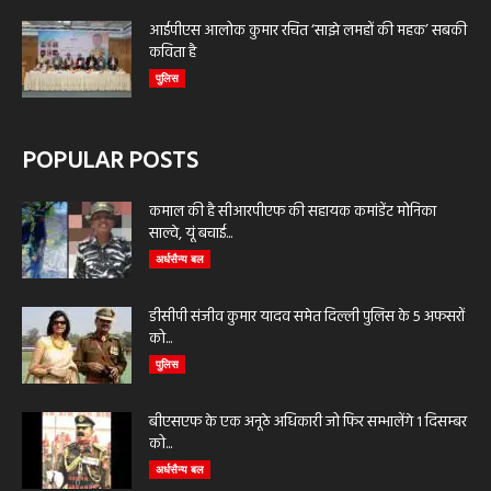
आईपीएस आलोक कुमार रचित ‘साझे लमहों की महक’ सबकी
कविता है
पुलिस
POPULAR POSTS
कमाल की है सीआरपीएफ की सहायक कमांडेंट मोनिका
साल्वे, यूं बचाई...
अर्धसैन्य बल
डीसीपी संजीव कुमार यादव समेत दिल्ली पुलिस के 5 अफसरों
को...
पुलिस
बीएसएफ के एक अनूठे अधिकारी जो फिर सम्भालेंगे 1 दिसम्बर
को...
अर्धसैन्य बल