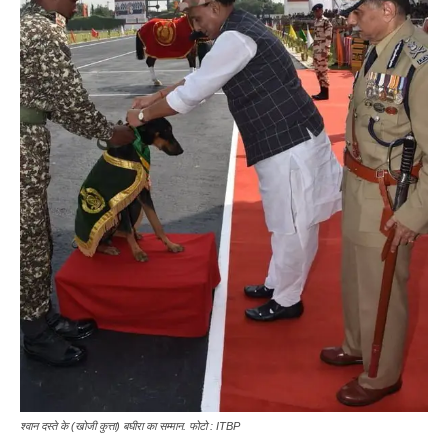
श्वान दस्ते के (खोजी कुत्ता) बघीरा का सम्मान. फोटो : ITBP