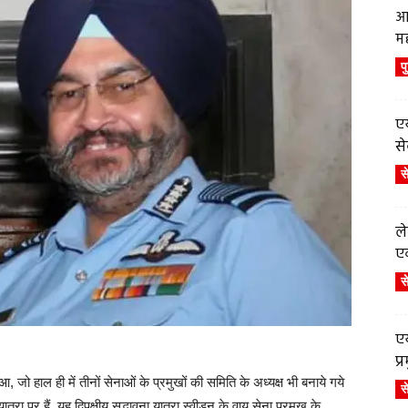
आ
म
प
एय
से
स
ले
एव
स
एय
प
 जो हाल ही में तीनों सेनाओं के प्रमुखों की समिति के अध्यक्ष भी बनाये गये
स
पर हैं. यह द्विपक्षीय सद्भावना यात्रा स्वीडन के वायु सेना प्रमुख के