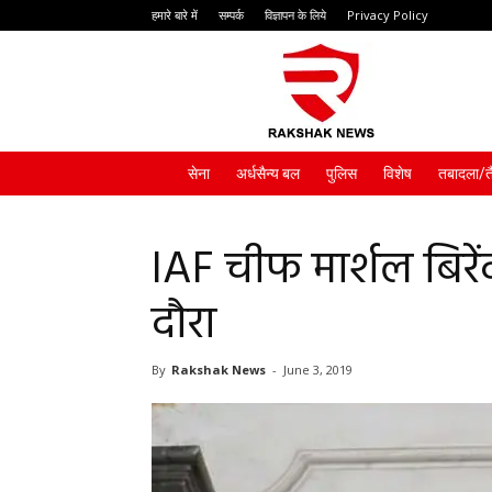
हमारे बारे में
सम्पर्क
विज्ञापन के लिये
Privacy Policy
Rakshak
News
सेना
अर्धसैन्य बल
पुलिस
विशेष
तबादला/त
IAF चीफ मार्शल बिरे
दौरा
By
Rakshak News
-
June 3, 2019