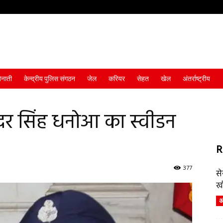
ैनाती
केन्द्रीय पुलिस संगठन
जेल
करियर
सेहत
खेल
अंतर्राष्ट्रीय
ंदर सिंह धनोआ का स्वीडन
R
377
स
ख
अं