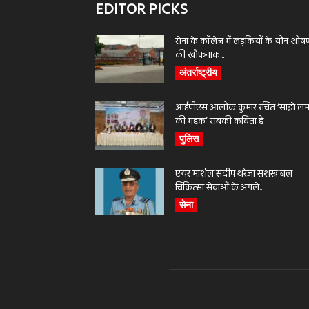
EDITOR PICKS
सेना के कॉलेज में लड़कियों के यौन शोष
की खौफनाक...
अंतर्राष्ट्रीय
आईपीएस आलोक कुमार रचित ‘साझे लमह
की महक’ सबकी कविता है
पुलिस
एयर मार्शल संदीप थरेजा सशस्त्र बल
चिकित्सा सेवाओं के अगले...
सेना