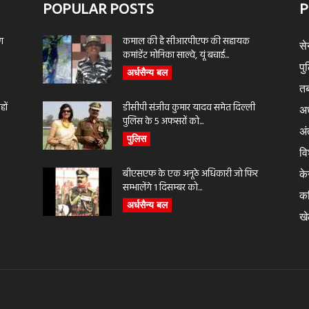
POPULAR POSTS
P
ण
कमाल की है सीआरपीएफ की सहायक
से
कमांडेंट मोनिका साल्वे, यूं बचाई...
पु
अर्धसैन्य बल
तब
ों
डीसीपी संजीव कुमार यादव समेत दिल्ली
अर
पुलिस के 5 अफसरों को...
अंत
पुलिस
वि
बीएसएफ के एक अनूठे अधिकारी जो फिर
के
सम्भालेंगे 1 दिसम्बर को...
क
अर्धसैन्य बल
ख