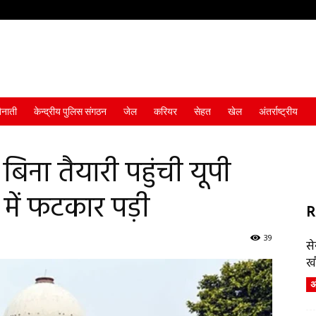
ैनाती
केन्द्रीय पुलिस संगठन
जेल
करियर
सेहत
खेल
अंतर्राष्ट्रीय
बिना तैयारी पहुंची यूपी
ट में फटकार पड़ी
R
39
स
ख
अं