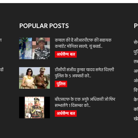
POPULAR POSTS
P
ण
कमाल की है सीआरपीएफ की सहायक
से
कमांडेंट मोनिका साल्वे, यूं बचाई...
पु
अर्धसैन्य बल
तब
ों
डीसीपी संजीव कुमार यादव समेत दिल्ली
अर
पुलिस के 5 अफसरों को...
अंत
पुलिस
वि
बीएसएफ के एक अनूठे अधिकारी जो फिर
के
सम्भालेंगे 1 दिसम्बर को...
क
अर्धसैन्य बल
ख