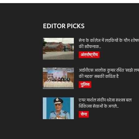
EDITOR PICKS
सेना के कॉलेज में लड़कियों के यौन शोष
की खौफनाक...
अंतर्राष्ट्रीय
आईपीएस आलोक कुमार रचित ‘साझे लमह
की महक’ सबकी कविता है
पुलिस
एयर मार्शल संदीप थरेजा सशस्त्र बल
चिकित्सा सेवाओं के अगले...
सेना