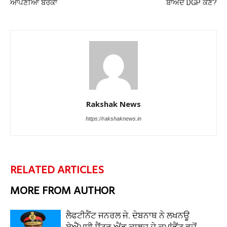
ਆਪਣੀਆਂ ਬੈਰੇਕਾਂ
ਬਾਅਦ DGP ਕੌਣ?
Rakshak News
https://rakshaknews.in
RELATED ARTICLES
MORE FROM AUTHOR
ਲੈਫਟੀਨੈਂਟ ਜਨਰਲ ਜੇ. ਦੇਬਨਾਥ ਨੇ ਲਖਨਊ