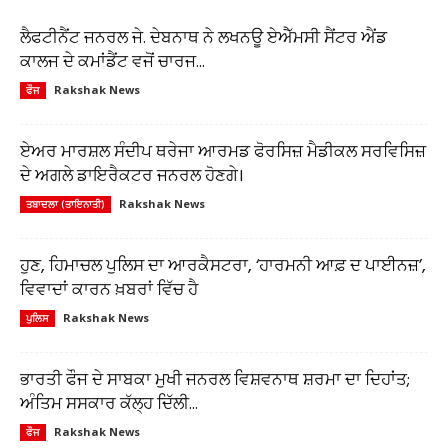
ਲੈਫਟੀਨੈਂਟ ਜਨਰਲ ਜੇ. ਦੇਬਨਾਥ ਨੇ ਲਖਨਊ ਏਐੱਮਸੀ ਸੈਂਟਰ ਐਂਡ
ਕਾਲਜ ਦੇ ਕਮਾਂਡੈਂਟ ਵਜੋਂ ਚਾਰਜ...
Rakshak News
ਫੌਜ
ਏਅਰ ਮਾਰਸ਼ਲ ਸੰਦੀਪ ਥਰੇਜਾ ਆਰਮਡ ਫੋਰਸਿਜ਼ ਮੈਡੀਕਲ ਸਰਵਿਸਿਜ਼
ਦੇ ਅਗਲੇ ਡਾਇਰੈਕਟਰ ਜਨਰਲ ਹੋਣਗੇ।
Rakshak News
ਤਬਾਦਲਾ (ਤਾਇਨਾਤੀ)
ਹੁਣ, ਹਿਮਾਚਲ ਪੁਲਿਸ ਦਾ ਆਰਕੈਸਟਰਾ, ‘ਹਾਰਮਨੀ ਆਫ਼ ਦ ਪਾਈਨਜ਼’,
ਵਿਵਾਦਾਂ ਕਾਰਨ ਖ਼ਬਰਾਂ ਵਿੱਚ ਹੈ
Rakshak News
ਪੁਲਿਸ
ਭਾਰਤੀ ਫੌਜ ਦੇ ਸਾਬਕਾ ਮੁਖੀ ਜਨਰਲ ਵਿਸ਼ਵਨਾਥ ਸ਼ਰਮਾ ਦਾ ਦਿਹਾਂਤ;
ਅੰਤਿਮ ਸਸਕਾਰ ਕੱਲ੍ਹ ਦਿੱਲੀ...
Rakshak News
ਫੌਜ