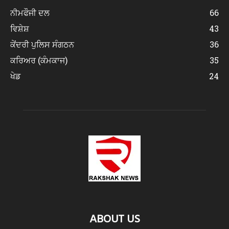
ਨੀਮਫੌਜੀ ਦਲ
66
ਵਿਸ਼ੇਸ਼
43
ਕੇਂਦਰੀ ਪੁਲਿਸ ਸੰਗਠਨ
36
ਕਰਿਅਰ (ਕੰਮਕਾਜ)
35
ਖੇਡ
24
ABOUT US