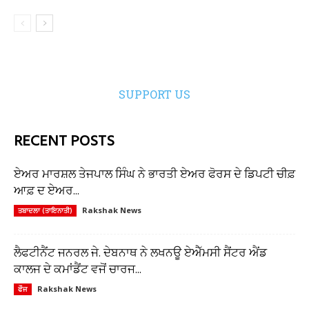
SUPPORT US
RECENT POSTS
ਏਅਰ ਮਾਰਸ਼ਲ ਤੇਜਪਾਲ ਸਿੰਘ ਨੇ ਭਾਰਤੀ ਏਅਰ ਫੋਰਸ ਦੇ ਡਿਪਟੀ ਚੀਫ਼
ਆਫ਼ ਦ ਏਅਰ...
Rakshak News
ਤਬਾਦਲਾ (ਤਾਇਨਾਤੀ)
ਲੈਫਟੀਨੈਂਟ ਜਨਰਲ ਜੇ. ਦੇਬਨਾਥ ਨੇ ਲਖਨਊ ਏਐੱਮਸੀ ਸੈਂਟਰ ਐਂਡ
ਕਾਲਜ ਦੇ ਕਮਾਂਡੈਂਟ ਵਜੋਂ ਚਾਰਜ...
Rakshak News
ਫੌਜ