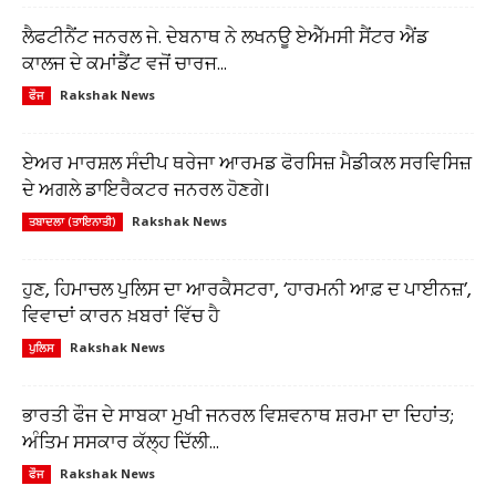
ਲੈਫਟੀਨੈਂਟ ਜਨਰਲ ਜੇ. ਦੇਬਨਾਥ ਨੇ ਲਖਨਊ ਏਐੱਮਸੀ ਸੈਂਟਰ ਐਂਡ
ਕਾਲਜ ਦੇ ਕਮਾਂਡੈਂਟ ਵਜੋਂ ਚਾਰਜ...
Rakshak News
ਫੌਜ
ਏਅਰ ਮਾਰਸ਼ਲ ਸੰਦੀਪ ਥਰੇਜਾ ਆਰਮਡ ਫੋਰਸਿਜ਼ ਮੈਡੀਕਲ ਸਰਵਿਸਿਜ਼
ਦੇ ਅਗਲੇ ਡਾਇਰੈਕਟਰ ਜਨਰਲ ਹੋਣਗੇ।
Rakshak News
ਤਬਾਦਲਾ (ਤਾਇਨਾਤੀ)
ਹੁਣ, ਹਿਮਾਚਲ ਪੁਲਿਸ ਦਾ ਆਰਕੈਸਟਰਾ, ‘ਹਾਰਮਨੀ ਆਫ਼ ਦ ਪਾਈਨਜ਼’,
ਵਿਵਾਦਾਂ ਕਾਰਨ ਖ਼ਬਰਾਂ ਵਿੱਚ ਹੈ
Rakshak News
ਪੁਲਿਸ
ਭਾਰਤੀ ਫੌਜ ਦੇ ਸਾਬਕਾ ਮੁਖੀ ਜਨਰਲ ਵਿਸ਼ਵਨਾਥ ਸ਼ਰਮਾ ਦਾ ਦਿਹਾਂਤ;
ਅੰਤਿਮ ਸਸਕਾਰ ਕੱਲ੍ਹ ਦਿੱਲੀ...
Rakshak News
ਫੌਜ