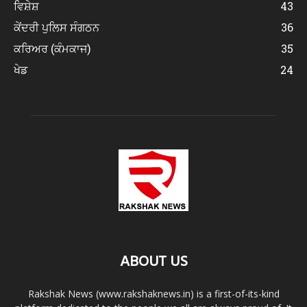
ਵਿਸ਼ੇਸ਼
43
ਕੇਂਦਰੀ ਪੁਲਿਸ ਸੰਗਠਨ
36
ਕਰਿਅਰ (ਕੰਮਕਾਜ)
35
ਖੇਡ
24
ABOUT US
Rakshak News (www.rakshaknews.in) is a first-of-its-kind