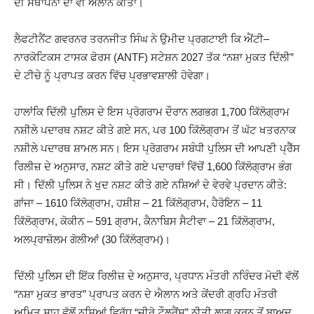
ਦੀ ਸਥਾਪਨਾ ਦਾ ਵੀ ਐਲਾਨ ਕੀਤਾ।
ਲੈਫਟੀਨੈਂਟ ਗਵਰਨਰ ਤਰਨਜੀਤ ਸਿੰਘ ਨੇ ਉਮੀਦ ਪ੍ਰਗਟਾਈ ਕਿ ਐਂਟੀ
–
ਨਾਰਕੋਟਿਕਸ ਟਾਸਕ ਫੋਰਸ
(ANTF)
ਸਟੇਸ਼ਨ
2027
ਤੱਕ
“
ਨਸ਼ਾ ਮੁਕਤ ਦਿੱਲੀ
”
ਦੇ ਟੀਚੇ ਨੂੰ ਪ੍ਰਾਪਤ ਕਰਨ ਵਿੱਚ ਪ੍ਰਭਾਵਸ਼ਾਲੀ ਹੋਵੇਗਾ।
ਹਾਲਾਂਕਿ ਦਿੱਲੀ ਪੁਲਿਸ ਦੇ ਇਸ ਪ੍ਰੋਗਰਾਮ ਦੌਰਾਨ ਲਗਭਗ
1,700
ਕਿੱਲੋਗ੍ਰਾਮ
ਨਸ਼ੀਲੇ ਪਦਾਰਥ ਨਸ਼ਟ ਕੀਤੇ ਗਏ ਸਨ
,
ਪਰ
100
ਕਿੱਲੋਗ੍ਰਾਮ ਤੋਂ ਘੱਟ ਖਤਰਨਾਕ
ਨਸ਼ੀਲੇ ਪਦਾਰਥ ਸ਼ਾਮਲ ਸਨ। ਇਸ ਪ੍ਰੋਗਰਾਮ ਸਬੰਧੀ ਪੁਲਿਸ ਦੀ ਆਪਣੀ ਪ੍ਰੈੱਸ
ਰਿਲੀਜ਼ ਦੇ ਅਨੁਸਾਰ
,
ਨਸ਼ਟ ਕੀਤੇ ਗਏ ਪਦਾਰਥਾਂ ਵਿੱਚੋਂ
1,600
ਕਿੱਲੋਗ੍ਰਾਮ ਭੰਗ
ਸੀ। ਦਿੱਲੀ ਪੁਲਿਸ ਨੇ ਖੁਦ ਨਸ਼ਟ ਕੀਤੇ ਗਏ ਨਸ਼ਿਆਂ ਦੇ ਵੇਰਵੇ ਪ੍ਰਦਾਨ ਕੀਤੇ
:
ਗਾਂਜਾ
– 1610
ਕਿੱਲੋਗ੍ਰਾਮ
,
ਹਸ਼ੀਸ਼
– 21
ਕਿੱਲੋਗ੍ਰਾਮ
,
ਹੈਰੋਇਨ
– 11
ਕਿੱਲੋਗ੍ਰਾਮ
,
ਕੋਕੀਨ
– 591
ਗ੍ਰਾਮ
,
ਕੈਨਾਬਿਸ ਸੈਟੀਵਾ
– 21
ਕਿੱਲੋਗ੍ਰਾਮ
,
ਅਲਪ੍ਰਾਜ਼ੋਲਮ ਗੋਲੀਆਂ
(30
ਕਿੱਲੋਗ੍ਰਾਮ
)
।
ਦਿੱਲੀ ਪੁਲਿਸ ਦੀ ਇੱਕ ਰਿਲੀਜ਼ ਦੇ ਅਨੁਸਾਰ
,
ਪ੍ਰਧਾਨ ਮੰਤਰੀ ਨਰਿੰਦਰ ਮੋਦੀ ਵੱਲੋਂ
“
ਨਸ਼ਾ ਮੁਕਤ ਭਾਰਤ
”
ਪ੍ਰਾਪਤ ਕਰਨ ਦੇ ਐਲਾਨ ਅਤੇ ਕੇਂਦਰੀ ਗ੍ਰਹਿ ਮੰਤਰੀ
ਅਮਿਤ ਸ਼ਾਹ ਵੱਲੋਂ ਨਸ਼ਿਆਂ ਵਿਰੁੱਧ
“
ਜ਼ੀਰੋ ਟੌਲਰੈਂਸ
”
ਨੀਤੀ ਲਾਗੂ ਕਰਨ ਤੋਂ ਬਾਅਦ
,