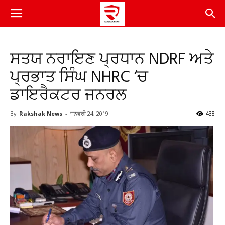
ਸਤਯ ਨਰਾਇਣ ਪ੍ਰਧਾਨ NDRF ਅਤੇ
ਪ੍ਰਭਾਤ ਸਿੰਘ NHRC ‘ਚ
ਡਾਇਰੈਕਟਰ ਜਨਰਲ
By
Rakshak News
-
ਜਨਵਰੀ 24, 2019
438