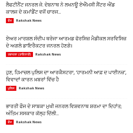
ਲੈਫਟੀਨੈਂਟ ਜਨਰਲ ਜੇ. ਦੇਬਨਾਥ ਨੇ ਲਖਨਊ ਏਐੱਮਸੀ ਸੈਂਟਰ ਐਂਡ
ਕਾਲਜ ਦੇ ਕਮਾਂਡੈਂਟ ਵਜੋਂ ਚਾਰਜ...
Rakshak News
ਫੌਜ
ਏਅਰ ਮਾਰਸ਼ਲ ਸੰਦੀਪ ਥਰੇਜਾ ਆਰਮਡ ਫੋਰਸਿਜ਼ ਮੈਡੀਕਲ ਸਰਵਿਸਿਜ਼
ਦੇ ਅਗਲੇ ਡਾਇਰੈਕਟਰ ਜਨਰਲ ਹੋਣਗੇ।
Rakshak News
ਤਬਾਦਲਾ (ਤਾਇਨਾਤੀ)
ਹੁਣ, ਹਿਮਾਚਲ ਪੁਲਿਸ ਦਾ ਆਰਕੈਸਟਰਾ, ‘ਹਾਰਮਨੀ ਆਫ਼ ਦ ਪਾਈਨਜ਼’,
ਵਿਵਾਦਾਂ ਕਾਰਨ ਖ਼ਬਰਾਂ ਵਿੱਚ ਹੈ
Rakshak News
ਪੁਲਿਸ
ਭਾਰਤੀ ਫੌਜ ਦੇ ਸਾਬਕਾ ਮੁਖੀ ਜਨਰਲ ਵਿਸ਼ਵਨਾਥ ਸ਼ਰਮਾ ਦਾ ਦਿਹਾਂਤ;
ਅੰਤਿਮ ਸਸਕਾਰ ਕੱਲ੍ਹ ਦਿੱਲੀ...
Rakshak News
ਫੌਜ