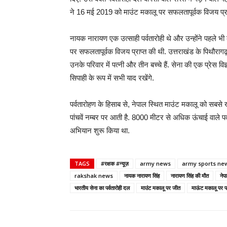
ने 16 मई 2019 को माउंट मकालू पर सफलतापूर्वक विजय प्र
नायक नारायण एक उत्साही पर्वतारोही थे और उन्होंने पहले भी क
पर सफलतापूर्वक विजय प्राप्त की थी. उत्तराखंड के पिथौरागढ़ क
उनके परिवार में पत्नी और तीन बच्चे हैं. सेना की एक प्रेस व
सिपाही के रूप में सभी याद रखेंगे.
पर्वतारोहण के हिसाब से, नेपाल स्थित माउंट मकालू को सबसे ख
पांचवें नम्बर पर आती है. 8000 मीटर से अधिक ऊंचाई वाले पर्
अभियान शुरू किया था.
TAGS
#रक्षक #न्यूज़
army news
army sports ne
rakshak news
नायक नारायण सिंह
नारायण सिंह की मौत
नेपा
भारतीय सेना का पर्वतारोही दल
माउंट मकालू पर जीत
माऊंट मकालू पर 