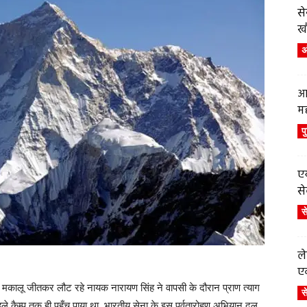
स
ख
अं
आ
म
प
एय
से
स
ले
एव
ंट मकालू जीतकर लौट रहे नायक नारायण सिंह ने वापसी के दौरान प्राण त्याग
स
 पहले कैम्प तक ही पहुँच पाया था. भारतीय सेना के इस पर्वतारोहण अभियान दल