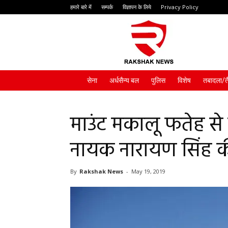
हमारे बारे में
सम्पर्क
विज्ञापन के लिये
Privacy Policy
Rakshak
News
सेना
अर्धसैन्य बल
पुलिस
विशेष
तबादला/त
माउंट मकालू फतेह से 
नायक नारायण सिंह 
By
Rakshak News
-
May 19, 2019