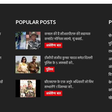
POPULAR POSTS
P
ा
कमाल की है सीआरपीएफ की सहायक
से
कमांडेंट मोनिका साल्वे, यूं बचाई...
पु
अर्धसैन्य बल
तब
ण
डीसीपी संजीव कुमार यादव समेत दिल्ली
अर
पुलिस के 5 अफसरों को...
अंत
पुलिस
वि
ों
बीएसएफ के एक अनूठे अधिकारी जो फिर
के
सम्भालेंगे 1 दिसम्बर को...
क
अर्धसैन्य बल
ख