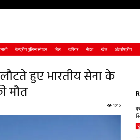
ैनाती
केन्द्रीय पुलिस संगठन
जेल
करियर
सेहत
खेल
अंतर्राष्ट्रीय
लौटते हुए भारतीय सेना के
की मौत
R
1015
क्
स
प