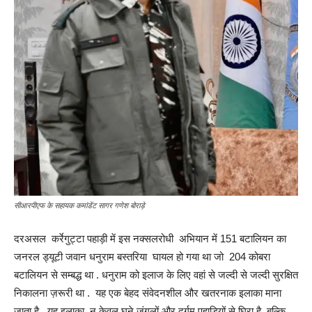
सीआरपीएफ के सहायक कमांडेंट सागर गणेश बोराड़े
दरअसल कर्रेगुट्टा पहाड़ी में इस नक्सलरोधी अभियान में 151 बटालियन का
जनरल ड्यूटी जवान धनुराम बस्तरिया घायल हो गया था जो 204 कोबरा
बटालियन से सम्बद्ध था . धनुराम को इलाज के लिए वहां से जल्दी से जल्दी सुरक्षित
निकालना ज़रूरी था . यह एक बेहद संवेदनशील और खतरनाक इलाका माना
जाता है. यह इलाका न केवल घने जंगलों और दुर्गम पहाड़ियों से घिरा है, बल्कि