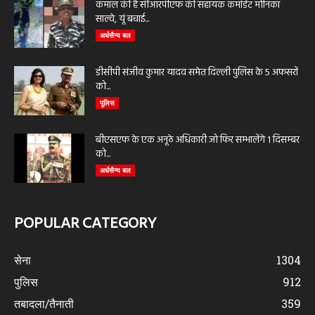
कमाल की है सीआरपीएफ की सहायक कमांडेंट मोनिका
साल्वे, यूं बचाई...
अर्धसैन्य बल
डीसीपी संजीव कुमार यादव समेत दिल्ली पुलिस के 5 अफसरों
को...
पुलिस
बीएसएफ के एक अनूठे अधिकारी जो फिर सम्भालेंगे 1 दिसम्बर
को...
अर्धसैन्य बल
POPULAR CATEGORY
सेना
1304
पुलिस
912
तबादला/तैनाती
359