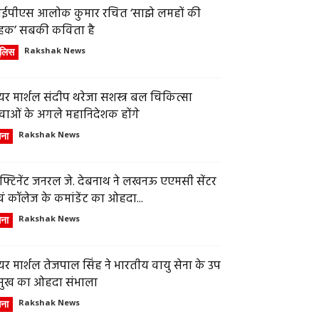
ईपीएस आलोक कुमार रचित ‘साझे लमहों की
हक’ सबकी कविता है
ुलिस
Rakshak News
र मार्शल संदीप थरेजा सशस्त्र बल चिकित्सा
वाओं के अगले महानिदेशक होंगे
ेना
Rakshak News
फ्टिनेंट जनरल जे. देबनाथ ने लखनऊ एएमसी सेंटर
ं कॉलेज के कमांडेंट का ओहदा...
ेना
Rakshak News
र मार्शल तेजपाल सिंह ने भारतीय वायु सेना के उप
्रमुख का ओहदा संभाला
ेना
Rakshak News