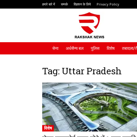
हमारे बारे में
सम्पर्क
विज्ञापन के लिये
Privacy Policy
Rakshak
News
सेना
अर्धसैन्य बल
पुलिस
विशेष
तबादला/त
Tag: Uttar Pradesh
विशेष