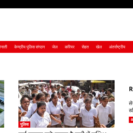
ैनाती
केन्द्रीय पुलिस संगठन
जेल
करियर
सेहत
खेल
अंतर्राष्ट्रीय
R
स
ख
अं
पुलिस