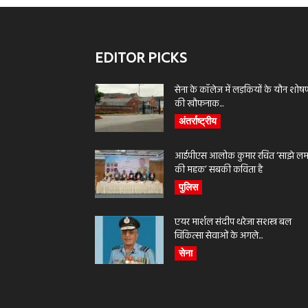
EDITOR PICKS
सेना के कॉलेज में लड़कियों के यौन शोष
की खौफनाक...
अंतर्राष्ट्रीय
आईपीएस आलोक कुमार रचित ‘साझे लमह
की महक’ सबकी कविता है
पुलिस
एयर मार्शल संदीप थरेजा सशस्त्र बल
चिकित्सा सेवाओं के अगले...
सेना