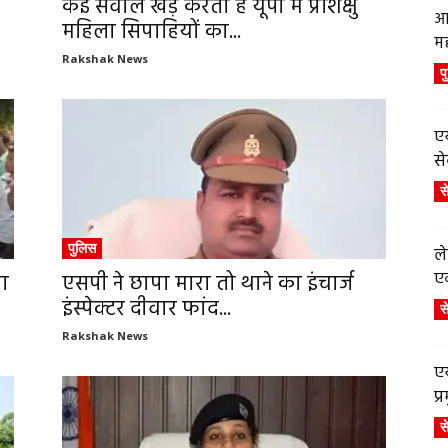
कई सवाल खड़े करता है यूपी में प्रशिक्षु
आ
महिला सिपाहियों का...
म
Rakshak News
प
एय
से
स
पुलिस
ले
एव
ला
एसपी ने छापा मारा तो थाने का इंचार्ज
इंस्पेक्टर दीवार फांद...
स
Rakshak News
एय
प
स