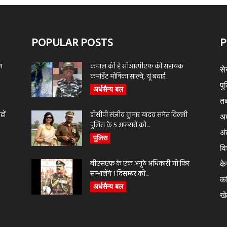
POPULAR POSTS
P
ण
कमाल की है सीआरपीएफ की सहायक
से
कमांडेंट मोनिका साल्वे, यूं बचाई...
पु
अर्धसैन्य बल
तब
ों
डीसीपी संजीव कुमार यादव समेत दिल्ली
अर
पुलिस के 5 अफसरों को...
अंत
पुलिस
वि
बीएसएफ के एक अनूठे अधिकारी जो फिर
के
सम्भालेंगे 1 दिसम्बर को...
क
अर्धसैन्य बल
ख