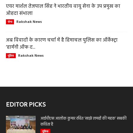
एयर मार्शल तेजपाल सिंह ने भारतीय वायु सेना के उप प्रमुख का
ओहदा संभाला
Rakshak News
सेना
अब विवादों के कारण चर्चा में है हिमाचल पुलिस का ऑर्केस्ट्रा
‘हार्मनी ऑफ द...
Rakshak News
पुलिस
EDITOR PICKS
आईपीएस आलोक कुमार रचित ‘साझे लमहों की महक’ सबकी
कविता है
पुलिस