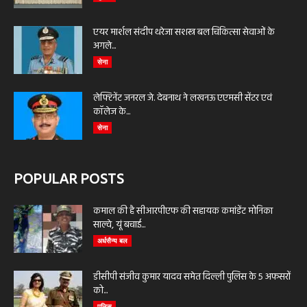
एयर मार्शल संदीप थरेजा सशस्त्र बल चिकित्सा सेवाओं के
अगले...
सेना
लेफ्टिनेंट जनरल जे. देबनाथ ने लखनऊ एएमसी सेंटर एवं
कॉलेज के...
सेना
POPULAR POSTS
कमाल की है सीआरपीएफ की सहायक कमांडेंट मोनिका
साल्वे, यूं बचाई...
अर्धसैन्य बल
डीसीपी संजीव कुमार यादव समेत दिल्ली पुलिस के 5 अफसरों
को...
पुलिस