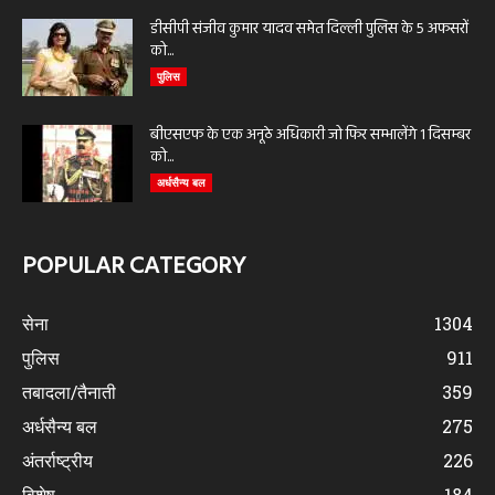
डीसीपी संजीव कुमार यादव समेत दिल्ली पुलिस के 5 अफसरों
को...
पुलिस
बीएसएफ के एक अनूठे अधिकारी जो फिर सम्भालेंगे 1 दिसम्बर
को...
अर्धसैन्य बल
POPULAR CATEGORY
सेना
1304
पुलिस
911
तबादला/तैनाती
359
अर्धसैन्य बल
275
अंतर्राष्ट्रीय
226
विशेष
184