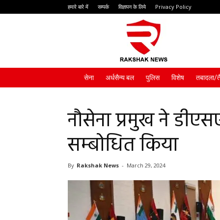
हमारे बारे में
सम्पर्क
विज्ञापन के लिये
Privacy Policy
Rakshak
News
सेना
अर्धसैन्य बल
पुलिस
विशेष
तबादला/त
नौसेना प्रमुख ने डीए
सम्बोधित किया
By
Rakshak News
-
March 29, 2024