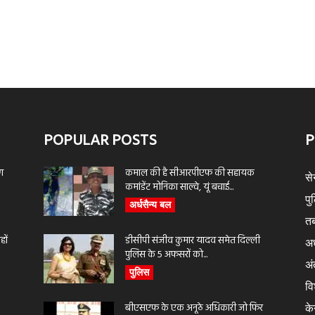
POPULAR POSTS
P
ण
कमाल की है सीआरपीएफ की सहायक
से
कमांडेंट मोनिका साल्वे, यूं बचाई...
पु
अर्धसैन्य बल
तब
ों
डीसीपी संजीव कुमार यादव समेत दिल्ली
अर
पुलिस के 5 अफसरों को...
अंत
पुलिस
वि
बीएसएफ के एक अनूठे अधिकारी जो फिर
के