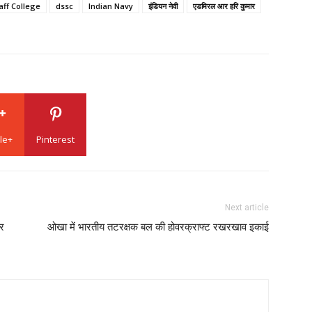
aff College
dssc
Indian Navy
इंडियन नेवी
एडमिरल आर हरि कुमार
le+
Pinterest
Next article
ौर
ओखा में भारतीय तटरक्षक बल की होवरक्राफ्ट रखरखाव इकाई