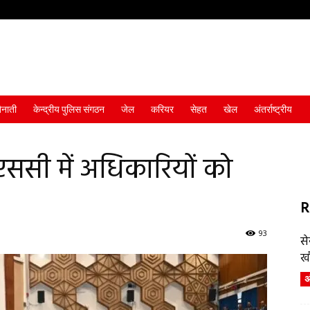
ैनाती
केन्द्रीय पुलिस संगठन
जेल
करियर
सेहत
खेल
अंतर्राष्ट्रीय
सएससी में अधिकारियों को
R
93
स
ख
अं