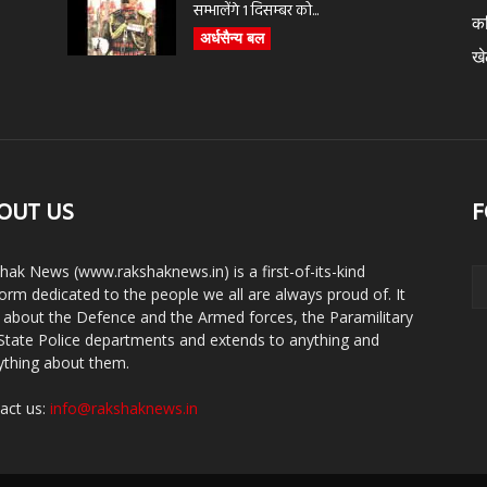
सम्भालेंगे 1 दिसम्बर को...
क
अर्धसैन्य बल
ख
OUT US
F
hak News (www.rakshaknews.in) is a first-of-its-kind
form dedicated to the people we all are always proud of. It
s about the Defence and the Armed forces, the Paramilitary
State Police departments and extends to anything and
ything about them.
act us:
info@rakshaknews.in