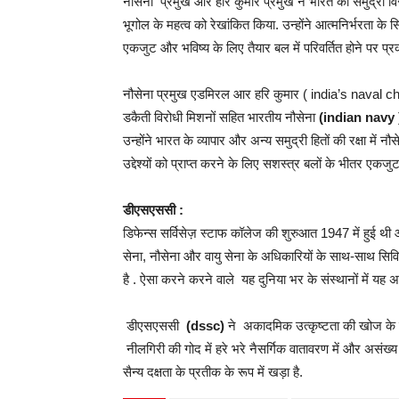
नौसेना प्रमुख आर हरि कुमार प्रमुख ने भारत की समुद्री विरास
भूगोल के महत्व को रेखांकित किया. उन्होंने आत्मनिर्भरता के सि
एकजुट और भविष्य के लिए तैयार बल में परिवर्तित होने पर प्
नौसेना प्रमुख एडमिरल आर हरि कुमार ( india’s naval chie
डकैती विरोधी मिशनों सहित भारतीय नौसेना
(indian navy 
उन्होंने भारत के व्यापार और अन्य समुद्री हितों की रक्षा में नौ
उद्देश्यों को प्राप्त करने के लिए सशस्त्र बलों के भीतर ए
डीएसएससी :
डिफेन्स सर्विसेज़ स्टाफ कॉलेज की शुरुआत 1947 में हुई थी औ
सेना, नौसेना और वायु सेना के अधिकारियों के साथ-साथ सिवि
है . ऐसा करने करने वाले यह दुनिया भर के संस्थानों में यह अन
डीएसएससी
(dssc)
ने अकादमिक उत्कृष्टता की खोज के लि
नीलगिरी की गोद में हरे भरे नैसर्गिक वातावरण में और असंख
सैन्य दक्षता के प्रतीक के रूप में खड़ा है.