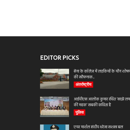
EDITOR PICKS
सेना के कॉलेज में लड़कियों के यौन शोष
की खौफनाक...
अंतर्राष्ट्रीय
आईपीएस आलोक कुमार रचित ‘साझे लमह
की महक’ सबकी कविता है
पुलिस
एयर मार्शल संदीप थरेजा सशस्त्र बल