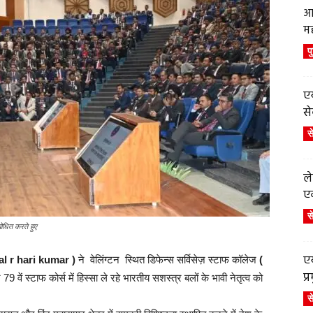
आ
म
प
एय
से
स
ले
एव
स
ोधित करते हुए
एय
al r hari kumar )
ने वेलिंग्टन स्थित डिफेन्स सर्विसेज़ स्टाफ कॉलेज
(
प
 वें स्टाफ कोर्स में हिस्सा ले रहे भारतीय सशस्त्र बलों के भावी नेतृत्व को
स