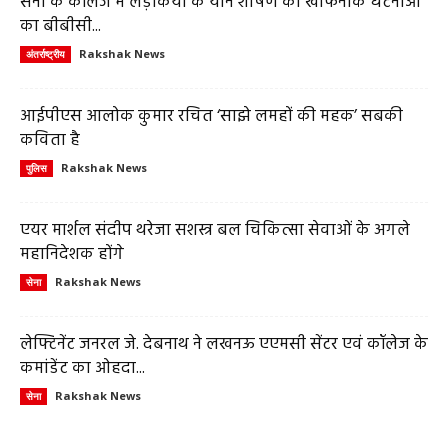
सेना के कॉलेज में लड़कियों के यौन शोषण की खौफनाक घटनाओं
का बीबीसी...
Rakshak News
अंतर्राष्ट्रीय
आईपीएस आलोक कुमार रचित ‘साझे लमहों की महक’ सबकी
कविता है
Rakshak News
पुलिस
एयर मार्शल संदीप थरेजा सशस्त्र बल चिकित्सा सेवाओं के अगले
महानिदेशक होंगे
Rakshak News
सेना
लेफ्टिनेंट जनरल जे. देबनाथ ने लखनऊ एएमसी सेंटर एवं कॉलेज के
कमांडेंट का ओहदा...
Rakshak News
सेना