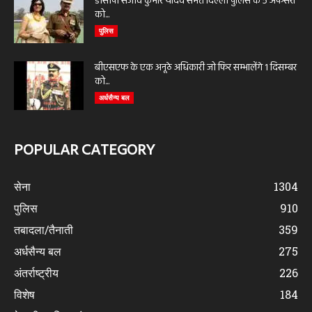
डीसीपी संजीव कुमार यादव समेत दिल्ली पुलिस के 5 अफसरों
को...
पुलिस
बीएसएफ के एक अनूठे अधिकारी जो फिर सम्भालेंगे 1 दिसम्बर
को...
अर्धसैन्य बल
POPULAR CATEGORY
सेना
1304
पुलिस
910
तबादला/तैनाती
359
अर्धसैन्य बल
275
अंतर्राष्ट्रीय
226
विशेष
184