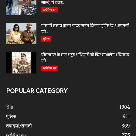
साल्वे, यूं बचाई...
अर्धसैन्य बल
डीसीपी संजीव कुमार यादव समेत दिल्ली पुलिस के 5 अफसरों
को...
पुलिस
बीएसएफ के एक अनूठे अधिकारी जो फिर सम्भालेंगे 1 दिसम्बर
को...
अर्धसैन्य बल
POPULAR CATEGORY
सेना
1304
पुलिस
911
तबादला/तैनाती
359
अर्धसैन्य बल
275