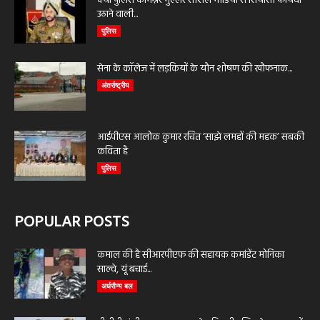
क्या पुलिस कमिश्नर भुल्लर सोशल मीडिया से सियासी फायदा
उठाने वाली...
पुलिस
सेना के कॉलेज में लड़कियों के यौन शोषण की खौफनाक...
अंतर्राष्ट्रीय
आईपीएस आलोक कुमार रचित ‘साझे लमहों की महक’ सबकी
कविता है
पुलिस
POPULAR POSTS
कमाल की है सीआरपीएफ की सहायक कमांडेंट मोनिका
साल्वे, यूं बचाई...
अर्धसैन्य बल