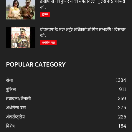
डीसीपी संजीव कुमार यादव समेत दिल्ली पुलिस के 5 अफसरों
को...
पुलिस
बीएसएफ के एक अनूठे अधिकारी जो फिर सम्भालेंगे 1 दिसम्बर
को...
अर्धसैन्य बल
POPULAR CATEGORY
सेना
1304
पुलिस
911
तबादला/तैनाती
359
अर्धसैन्य बल
275
अंतर्राष्ट्रीय
226
विशेष
184