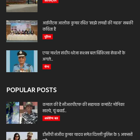
अंतर्राष्ट्रीय
आईपीएस आलोक कुमार रचित ‘साझे लमहों की महक’ सबकी
कविता है
पुलिस
एयर मार्शल संदीप थरेजा सशस्त्र बल चिकित्सा सेवाओं के
अगले...
सेना
POPULAR POSTS
कमाल की है सीआरपीएफ की सहायक कमांडेंट मोनिका
साल्वे, यूं बचाई...
अर्धसैन्य बल
डीसीपी संजीव कुमार यादव समेत दिल्ली पुलिस के 5 अफसरों