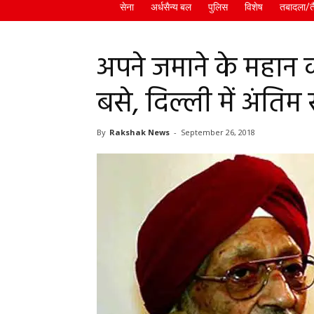
सेना
अर्धसैन्य बल
पुलिस
विशेष
तबादला/त
अपने जमाने के महान 
बसे, दिल्ली में अंतिम
By
Rakshak News
-
September 26, 2018