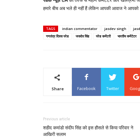
रक्षक न्यूज़ टीम
की तरफ से महान कमेंटेटर और खेलप्रेमी जस
हमारे बीच अब भले ही नहीं हैं लेकिन आपकी आवाज ने आपक
TAGS
indian commentator
jasdev singh
jas
गणतंत्र दिवस परेड
जसदेव सिंह
परेड कमेंटरी
भारतीय कमेंटेटर
Facebook
Twitter
Goog
Share
Previous article
शहीद कमांडो संदीप सिंह को इस हौसले से किया परिवार ने
आखिरी सलाम