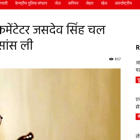
ैनाती
केन्द्रीय पुलिस संगठन
जेल
करियर
सेहत
खेल
अंतर्राष्ट्रीय
कमेंटेटर जसदेव सिंह चल
 सांस ली
R
857
आ
म
प
एय
से
स
ले