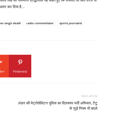
देव सिंह को भावभीनी श्रद्धांजलि यह कहते हुए कि जसदेव जी आप शरीर से
ो अमर कर दिया है…
dev singh death
radio commentator
sports journalist
le+
Pinterest
Next article
लंडन की मेट्रोपोलिटन पुलिस का दिलचस्प भर्ती अभियान, टैटू
से जुड़े नियम भी बदले