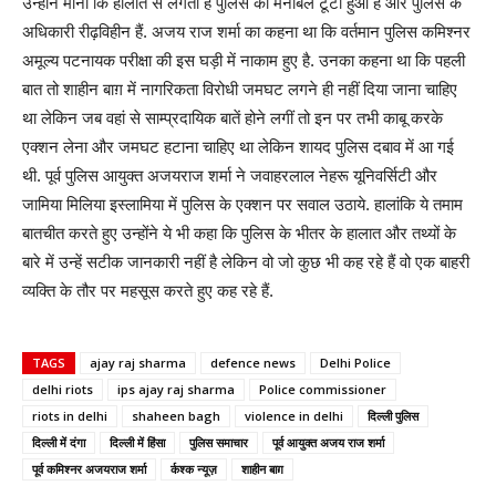
उन्होंने माना कि हालात से लगता है पुलिस का मनोबल टूटा हुआ है और पुलिस के
अधिकारी रीढ़विहीन हैं. अजय राज शर्मा का कहना था कि वर्तमान पुलिस कमिश्नर
अमूल्य पटनायक परीक्षा की इस घड़ी में नाकाम हुए है. उनका कहना था कि पहली
बात तो शाहीन बाग़ में नागरिकता विरोधी जमघट लगने ही नहीं दिया जाना चाहिए
था लेकिन जब वहां से साम्प्रदायिक बातें होने लगीं तो इन पर तभी काबू करके
एक्शन लेना और जमघट हटाना चाहिए था लेकिन शायद पुलिस दबाव में आ गई
थी. पूर्व पुलिस आयुक्त अजयराज शर्मा ने जवाहरलाल नेहरू यूनिवर्सिटी और
जामिया मिलिया इस्लामिया में पुलिस के एक्शन पर सवाल उठाये. हालांकि ये तमाम
बातचीत करते हुए उन्होंने ये भी कहा कि पुलिस के भीतर के हालात और तथ्यों के
बारे में उन्हें सटीक जानकारी नहीं है लेकिन वो जो कुछ भी कह रहे हैं वो एक बाहरी
व्यक्ति के तौर पर महसूस करते हुए कह रहे हैं.
TAGS
ajay raj sharma
defence news
Delhi Police
delhi riots
ips ajay raj sharma
Police commissioner
riots in delhi
shaheen bagh
violence in delhi
दिल्ली पुलिस
दिल्ली में दंगा
दिल्ली में हिंसा
पुलिस समाचार
पूर्व आयुक्त अजय राज शर्मा
पूर्व कमिश्नर अजयराज शर्मा
र्कश्क न्यूज़
शाहीन बाग़