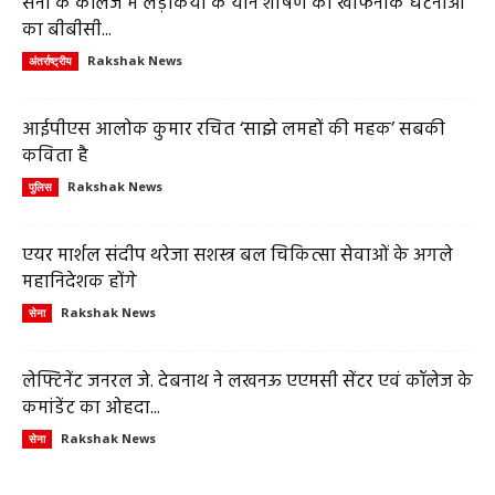
सेना के कॉलेज में लड़कियों के यौन शोषण की खौफनाक घटनाओं
का बीबीसी...
Rakshak News
अंतर्राष्ट्रीय
आईपीएस आलोक कुमार रचित ‘साझे लमहों की महक’ सबकी
कविता है
Rakshak News
पुलिस
एयर मार्शल संदीप थरेजा सशस्त्र बल चिकित्सा सेवाओं के अगले
महानिदेशक होंगे
Rakshak News
सेना
लेफ्टिनेंट जनरल जे. देबनाथ ने लखनऊ एएमसी सेंटर एवं कॉलेज के
कमांडेंट का ओहदा...
Rakshak News
सेना