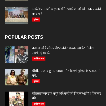
आईपीएस आलोक कुमार रचित ‘साझे लमहों की महक’ सबकी
कविता है
पुलिस
POPULAR POSTS
कमाल की है सीआरपीएफ की सहायक कमांडेंट मोनिका
साल्वे, यूं बचाई...
अर्धसैन्य बल
डीसीपी संजीव कुमार यादव समेत दिल्ली पुलिस के 5 अफसरों
को...
पुलिस
बीएसएफ के एक अनूठे अधिकारी जो फिर सम्भालेंगे 1 दिसम्बर
को...
अर्धसैन्य बल