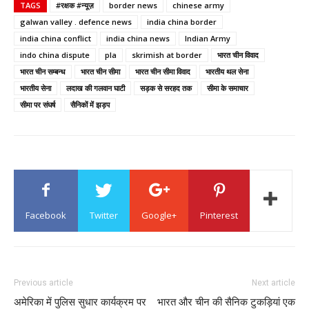
TAGS
#रक्षक #न्यूज़
border news
chinese army
galwan valley . defence news
india china border
india china conflict
india china news
Indian Army
indo china dispute
pla
skrimish at border
भारत चीन विवाद
भारत चीन सम्बन्ध
भारत चीन सीमा
भारत चीन सीमा विवाद
भारतीय थल सेना
भारतीय सेना
लदाख की गलवान घाटी
सड़क से सरहद तक
सीमा के समाचार
सीमा पर संघर्ष
सैनिकों में झड़प
Facebook
Twitter
Google+
Pinterest
Previous article
Next article
अमेरिका में पुलिस सुधार कार्यक्रम पर
भारत और चीन की सैनिक टुकड़ियां एक