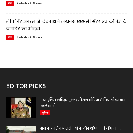
Rakshak News
सेना
लेफ्टिनेंट जनरल जे. देबनाथ ने लखनऊ एएमसी सेंटर एवं कॉलेज के
कमांडेंट का ओहदा...
Rakshak News
सेना
EDITOR PICKS
क्या पुलिस कमिश्नर भुल्लर सोशल मीडिया से सियासी फायदा
उठाने वाली...
पुलिस
सेना के कॉलेज में लड़कियों के यौन शोषण की खौफनाक...