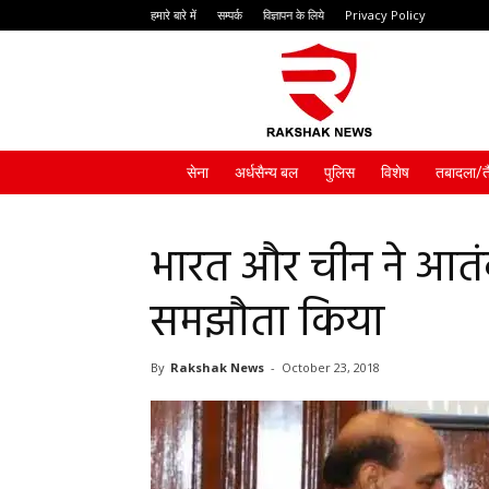
हमारे बारे में
सम्पर्क
विज्ञापन के लिये
Privacy Policy
Rakshak
News
सेना
अर्धसैन्य बल
पुलिस
विशेष
तबादला/त
भारत और चीन ने आतं
समझौता किया
By
Rakshak News
-
October 23, 2018