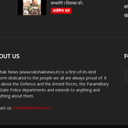
सम्भालेंगे 1 दिसम्बर को...
क
अर्धसैन्य बल
ख
OUT US
F
hak News (www.rakshaknews.in) is a first-of-its-kind
form dedicated to the people we all are always proud of. It
s about the Defence and the Armed forces, the Paramilitary
State Police departments and extends to anything and
ything about them.
act us:
info@rakshaknews.in