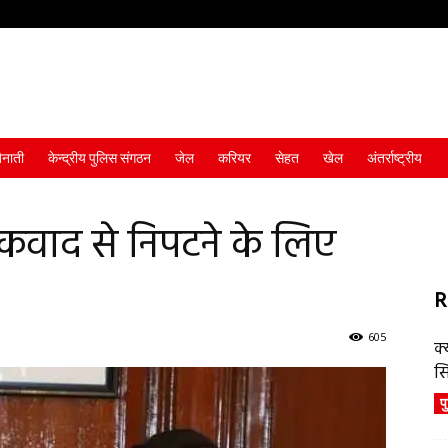
ैनाती
केन्द्रीय पुलिस संगठन
जेल
करियर
सेहत
खेल
अंतर्राष्ट्रीय
कवाद से निपटने के लिए
R
605
क्
स
प