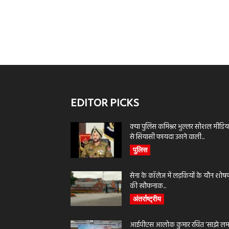
EDITOR PICKS
क्या पुलिस कमिश्नर भुल्लर सोशल मीडिय
से सियासी फायदा उठाने वाली...
पुलिस
सेना के कॉलेज में लड़कियों के यौन शोष
की खौफनाक...
अंतर्राष्ट्रीय
आईपीएस आलोक कुमार रचित ‘साझे लमह