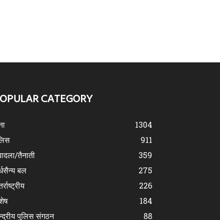
OPULAR CATEGORY
ना
1304
लिस
911
ादला/तैनाती
359
्धसैन्य बल
275
र्राष्ट्रीय
226
शेष
184
न्द्रीय पुलिस संगठन
88