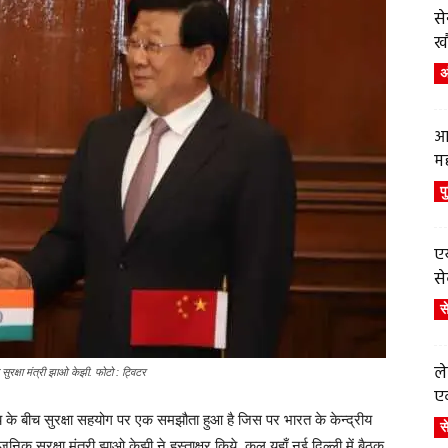
स
ख
अं
आ
म
प
एय
से
स
ले
सुरक्षा मंत्री झाओ केझी. फोटो : ट्विटर
एव
लय के बीच सुरक्षा सहयोग पर एक समझौता हुआ है जिस पर भारत के केन्द्रीय
स
निक सुरक्षा मंत्री झाओ केझी ने हस्ताक्षर किये. कल यहाँ नई दिल्ली में बैठक