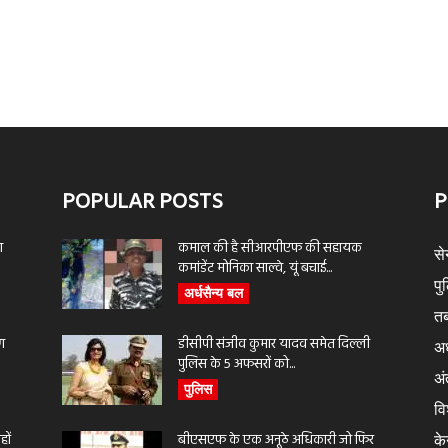
POPULAR POSTS
P
ा
कमाल की है सीआरपीएफ की सहायक
से
कमांडेंट मोनिका साल्वे, यूं बचाई...
पु
अर्धसैन्य बल
तब
ण
डीसीपी संजीव कुमार यादव समेत दिल्ली
अर
पुलिस के 5 अफसरों को...
अंत
पुलिस
वि
ों
बीएसएफ के एक अनूठे अधिकारी जो फिर
के