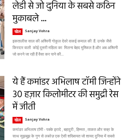
लेडी से जो दुनिया के सबसे कठिन
मुकाबले ...
खेल
Sanjay Vohra
इकतालीस साल की अश्विनी गोकुल देवरे वाकई कमाल की हैं. उनके जैसे
किरदार वाली कोई दूसरी महिला का मिलना बेहद मुश्किल है और अब अश्विनी
जो करने जा रही हैं वैसा कर पाने की...
ये हैं कमांडर अभिलाष टॉमी जिन्होंने
30 हज़ार किलोमीटर की समुद्री रेस
में जीती
खेल
Sanjay Vohra
कमांडर अभिलाष टॉमी - पक्के इरादे , बहादुरी , हिम्मत , ताकत और सब्र के
साथ सूझबूझ के गुण से लबरेज़ एक ऐसी शख्सियत जो शायद दुनिया में सबसे