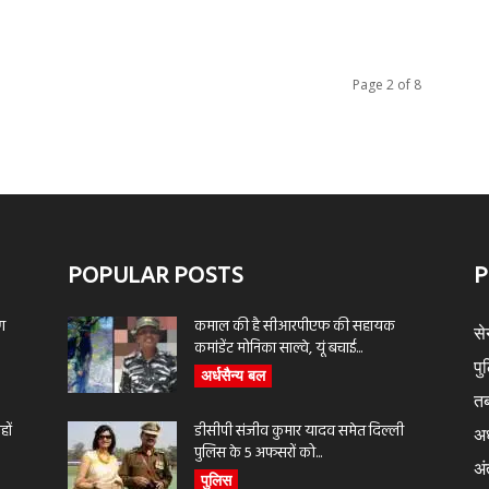
Page 2 of 8
POPULAR POSTS
P
ण
कमाल की है सीआरपीएफ की सहायक
से
कमांडेंट मोनिका साल्वे, यूं बचाई...
पु
अर्धसैन्य बल
तब
ों
डीसीपी संजीव कुमार यादव समेत दिल्ली
अर
पुलिस के 5 अफसरों को...
अंत
पुलिस