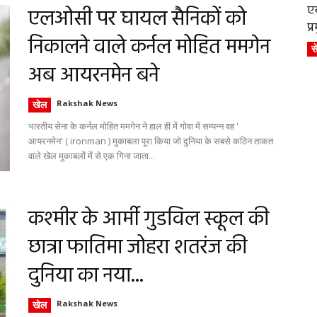
एय
एलओसी पर घायल सैनिकों को
प
निकालने वाले कर्नल मोहित ममगेन
स
अब आयरनमेन बने
खेल
Rakshak News
भारतीय सेना के कर्नल मोहित ममगेन ने हाल ही में गोवा में सम्पन्न वह '
आयरनमेन' ( ironman ) मुकाबला पूरा किया जो दुनिया के सबसे कठिन ताकत
वाले खेल मुकाबलों में से एक गिना जाता...
कश्मीर के आर्मी गुडविल स्कूल की
छात्रा फातिमा जोहरा शतरंज की
दुनिया का नया...
खेल
Rakshak News