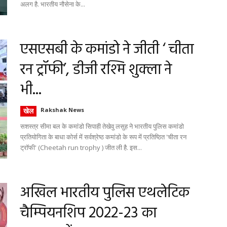
अलग है. भारतीय नौसेना के...
एसएसबी के कमांडो ने जीती ‘ चीता
रन ट्रॉफी’, डीजी रश्मि शुक्ला ने
भी...
खेल
Rakshak News
सशस्त्र सीमा बल के कमांडो सिपाही तेखेवु लसुह ने भारतीय पुलिस कमांडो
प्रतियोगिता के बाधा कोर्स में सर्वश्रेष्ठ कमांडो के रूप में प्रतिष्ठित 'चीता रन
ट्रॉफी' (Cheetah run trophy ) जीत ली है. इस...
अखिल भारतीय पुलिस एथलेटिक
चैम्पियनशिप 2022-23 का