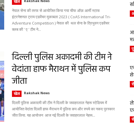
खेल
Rakshak News
ख
नेपाल सेना की तरफ से आयोजित किया गया चीफ ऑफ़ आर्मी स्टाफ
अं
इंटरनेशनल ट्राय एडवेंचर मुकाबला 2023 ( CoAS International Tri-
Adventure Competition ) नेपाल की थल सेना के त्रिभुवन एडवेंचर
क्लब की ' ए ' टीम ने...
आ
म
प
दिल्ली पुलिस अकादमी की टीम ने
वेदांता हाफ मैराथन में पुलिस कप
एय
से
जीता
स
खेल
Rakshak News
ले
दिल्ली पुलिस अकादमी की टीम ने दिल्ली के जवाहरलाल नेहरू स्टेडियम में
आयोजित वेदांता दिल्ली हाफ मैराथन में पुलिस कप और रुपये का नकद पुरस्कार
एव
जीत लिया. यह आयोजन आज नई दिल्ली के जवाहरलाल नेहरू...
स