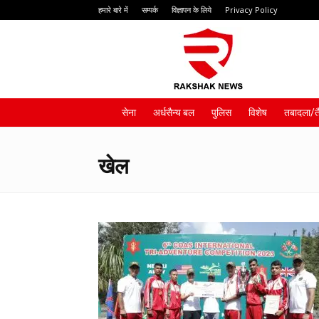
हमारे बारे में
सम्पर्क
विज्ञापन के लिये
Privacy Policy
Rakshak
News
सेना
अर्धसैन्य बल
पुलिस
विशेष
तबादला/त
खेल