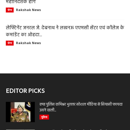
महानिदेशक होंगे
Rakshak News
सेना
लेफ्टिनेंट जनरल जे. देबनाथ ने लखनऊ एएमसी सेंटर एवं कॉलेज के
कमांडेंट का ओहदा...
Rakshak News
सेना
EDITOR PICKS
क्या पुलिस कमिश्नर भुल्लर सोशल मीडिया से सियासी फायदा
उठाने वाली...
पुलिस