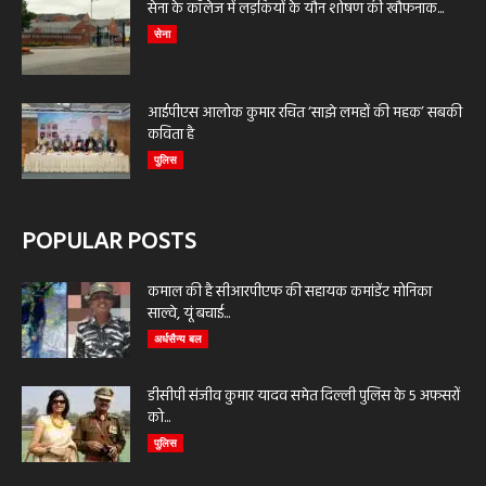
सेना के कॉलेज में लड़कियों के यौन शोषण की खौफनाक...
सेना
आईपीएस आलोक कुमार रचित ‘साझे लमहों की महक’ सबकी
कविता है
पुलिस
POPULAR POSTS
कमाल की है सीआरपीएफ की सहायक कमांडेंट मोनिका
साल्वे, यूं बचाई...
अर्धसैन्य बल
डीसीपी संजीव कुमार यादव समेत दिल्ली पुलिस के 5 अफसरों
को...
पुलिस