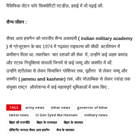
पैसिफिक सेंटर फॉर सिक्योरिटी स्टडीज़, हवाई में भी पढ़ाई की.
सैन्य जीवन :
सैयद अता हसनैन को भारतीय सैन्य अकादमी
( indian military academy
)
से ग्रेजुएशन के बाद 1974 में गढ़वाल राइफल्स की चौथी बटालियन में
कमीशन मिला था. तकरीबन चार दशकों की सेवा में, उन्होंने कई अहम कमांड
और स्टाफ नियुक्तियां संभाली जिनमें से कई जम्मू और कश्मीर में थीं.
उन्होंने श्रीलंका से लेकर सियाचिन ग्लेशियर तक, पूर्वोत्तर से लेकर जम्मू और
कश्मीर
( jammu and kashmir)
तक, और मोज़ाम्बिक से लेकर रवांडा तक
संयुक्त राष्ट्र ऑपरेशन्स में कई महत्वपूर्ण भूमिकाओं में काम किए .
TAGS
army news
bihar news
governor of bihar
latest news
Lt Gen Syed Ata Hasnain
military news
बिहार की राजनीति
बिहार के राज्यपाल
बिहार के समाचार
लेफ्टिनेंट जनरल सैयद अता हसनैन
सेना के समाचार