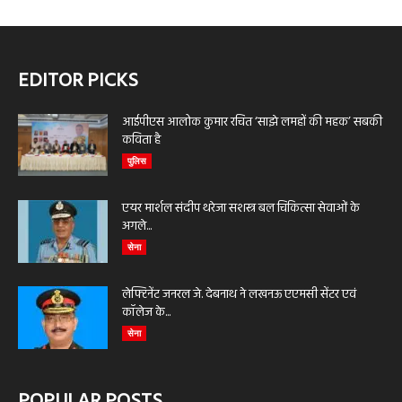
EDITOR PICKS
आईपीएस आलोक कुमार रचित ‘साझे लमहों की महक’ सबकी
कविता है
पुलिस
एयर मार्शल संदीप थरेजा सशस्त्र बल चिकित्सा सेवाओं के
अगले...
सेना
लेफ्टिनेंट जनरल जे. देबनाथ ने लखनऊ एएमसी सेंटर एवं
कॉलेज के...
सेना
POPULAR POSTS