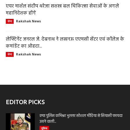
एयर मार्शल संदीप थरेजा सशस्त्र बल चिकित्सा सेवाओं के अगले
महानिदेशक होंगे
Rakshak News
सेना
लेफ्टिनेंट जनरल जे. देबनाथ ने लखनऊ एएमसी सेंटर एवं कॉलेज के
कमांडेंट का ओहदा...
Rakshak News
सेना
EDITOR PICKS
क्या पुलिस कमिश्नर भुल्लर सोशल मीडिया से सियासी फायदा
उठाने वाली...
पुलिस