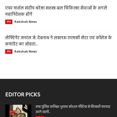
एयर मार्शल संदीप थरेजा सशस्त्र बल चिकित्सा सेवाओं के अगले
महानिदेशक होंगे
Rakshak News
सेना
लेफ्टिनेंट जनरल जे. देबनाथ ने लखनऊ एएमसी सेंटर एवं कॉलेज के
कमांडेंट का ओहदा...
Rakshak News
सेना
EDITOR PICKS
क्या पुलिस कमिश्नर भुल्लर सोशल मीडिया से सियासी फायदा
उठाने वाली...